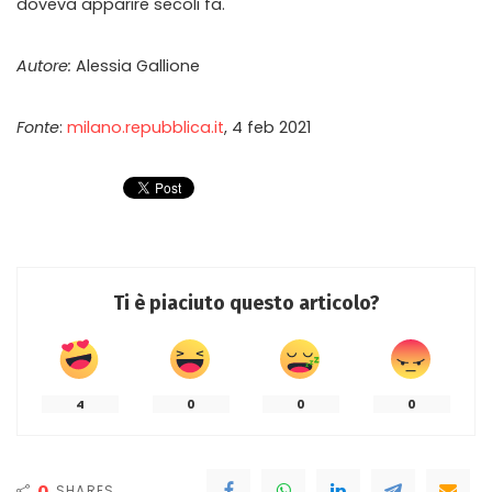
doveva apparire secoli fa.
Autore:
Alessia Gallione
Fonte
:
milano.repubblica.it
, 4 feb 2021
Ti è piaciuto questo articolo?
4
0
0
0
0
SHARES