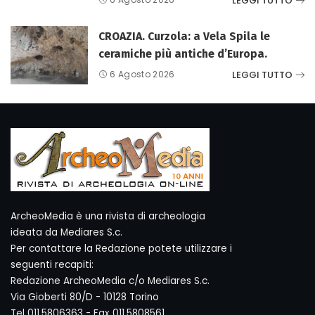
LEGGI TUTTO
CROAZIA. Curzola: a Vela Spila le
ceramiche più antiche d’Europa.
LEGGI TUTTO
6 Agosto 2026
ArcheoMedia è una rivista di archeologia
ideata da Mediares S.c.
Per contattare la Redazione potete utilizzare i
seguenti recapiti:
Redazione ArcheoMedia c/o Mediares S.c.
Via Gioberti 80/D - 10128 Torino
Tel 011.5806363 - Fax 011.5808561