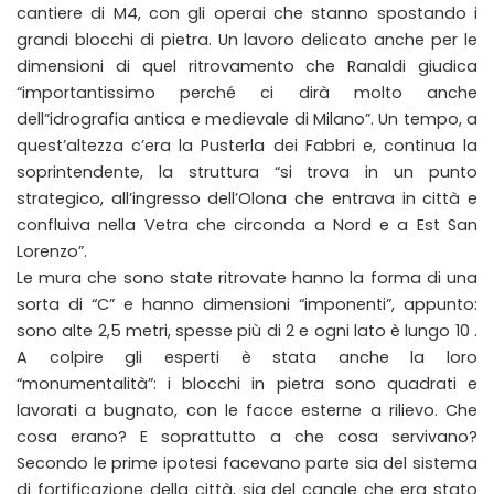
cantiere di M4, con gli operai che stanno spostando i
grandi blocchi di pietra. Un lavoro delicato anche per le
dimensioni di quel ritrovamento che Ranaldi giudica
“importantissimo perché ci dirà molto anche
dell”idrografia antica e medievale di Milano”. Un tempo, a
quest’altezza c’era la Pusterla dei Fabbri e, continua la
soprintendente, la struttura “si trova in un punto
strategico, all’ingresso dell’Olona che entrava in città e
confluiva nella Vetra che circonda a Nord e a Est San
Lorenzo”.
Le mura che sono state ritrovate hanno la forma di una
sorta di “C” e hanno dimensioni “imponenti”, appunto:
sono alte 2,5 metri, spesse più di 2 e ogni lato è lungo 10 .
A colpire gli esperti è stata anche la loro
“monumentalità”: i blocchi in pietra sono quadrati e
lavorati a bugnato, con le facce esterne a rilievo. Che
cosa erano? E soprattutto a che cosa servivano?
Secondo le prime ipotesi facevano parte sia del sistema
di fortificazione della città, sia del canale che era stato