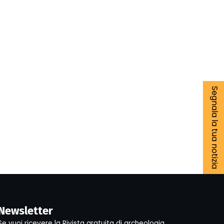
Segnala la tua notizia
Newsletter
Se vuoi ricevere la Rivista gratuita di archeologia