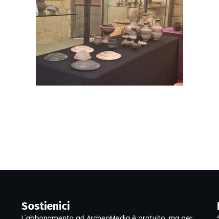
Sostienici
L'abbonamento ad ArcheoMedia è gratuito, ma per