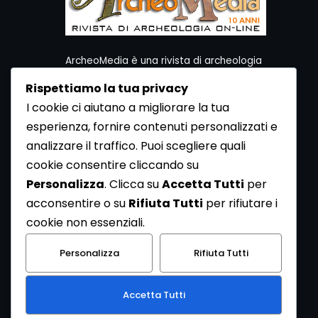
ArcheoMedia è una rivista di archeologia
ideata da Mediares S.c.
Rispettiamo la tua privacy
Per contattare la Redazione potete utilizzare i
I cookie ci aiutano a migliorare la tua
seguenti recapiti:
esperienza, fornire contenuti personalizzati e
Redazione ArcheoMedia c/o Mediares S.c.
Via Gioberti 80/D - 10128 Torino
analizzare il traffico. Puoi scegliere quali
Tel 011.5806363 - Fax 011.5808561
cookie consentire cliccando su
e-mail: redazione@archeomedia.net
Personalizza
. Clicca su
Accetta Tutti
per
http://www.mediares.to.it
acconsentire o su
Rifiuta Tutti
per rifiutare i
http://www.didatticatorino.it
cookie non essenziali.
Personalizza
Rifiuta Tutti
Accetta Tutti