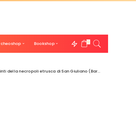
0
rcheoshop
Bookshop
 necropoli etrusca di San Giuliano (Barbarano Romano, VT).