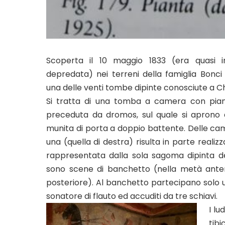
Scoperta il 10 maggio 1833 (era quasi 
depredata) nei terreni della famiglia Bonci
una delle venti tombe dipinte conosciute a Ch
Si tratta di una tomba a camera con pia
preceduta da dromos, sul quale si aprono 
munita di porta a doppio battente. Delle cam
una (quella di destra) risulta in parte realizza
rappresentata dalla sola sagoma dipinta del
sono scene di banchetto (nella metà anter
posteriore). Al banchetto partecipano solo 
sonatore di flauto ed accuditi da tre schiavi.
I lu
tibi