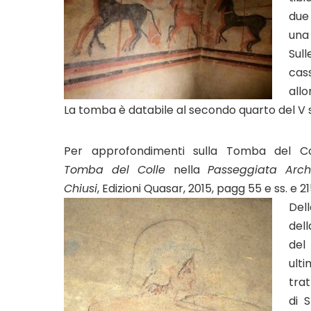
due 
una 
Sul
cass
allo
La tomba è databile al secondo quarto del V s
Per approfondimenti sulla Tomba del C
Tomba del Colle
nella
Passeggiata Arc
Chiusi
, Edizioni Quasar, 2015, pagg 55 e ss. e 21
Del
de
del
ult
trat
di 