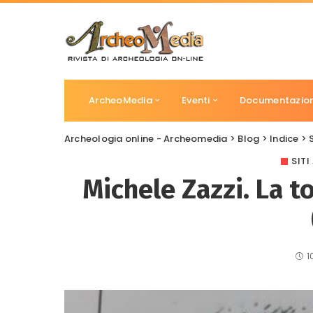
ArcheoMedia
Eventi
Documentazio
Archeologia online - Archeomedia
>
Blog
>
Indice
>
SIT
Michele Zazzi. La t
1