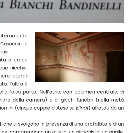
interamente
 Casuccini è
iusi.
nta a croce
due nicchie,
ere laterali
ta, l’altra è
la falsa porta. Nell’atrio, con columen centrale, vi
iore della camera) e di giochi funebri (nella metà
uomini (cinque coppie distese su
klinai
) allietati da un
di, che si svolgono in presenza di una crotalista e di un
cine, comprendono un atleta, un pirrichista, un pugile,