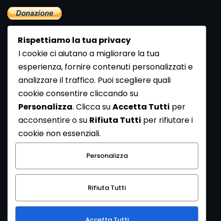
Rispettiamo la tua privacy
I cookie ci aiutano a migliorare la tua
esperienza, fornire contenuti personalizzati e
analizzare il traffico. Puoi scegliere quali
Newsletter
cookie consentire cliccando su
Se vuoi ricevere la Rivista gratuita di archeologia realizzata
Personalizza
. Clicca su
Accetta Tutti
per
dalla Redazione di ArcheoMedia iscriviti alla nostra
acconsentire o su
Rifiuta Tutti
per rifiutare i
Newsletter [
Clicca Qui
]
cookie non essenziali.
Con l'invio del messaggio l'utente dichiara di aver letto
Personalizza
l’informativa sulla privacy e di acconsentire al trattamento
dei propri dati personali.
Rifiuta Tutti
[
Informativa Privacy
]
Accetta Tutti