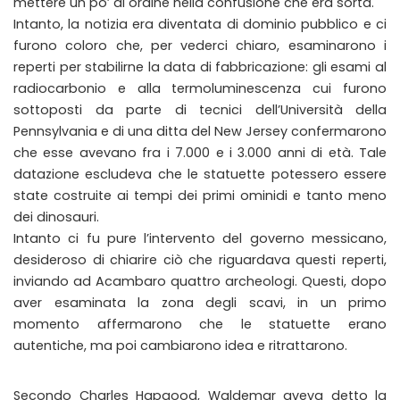
mettere un po’ di ordine nella confusione che era sorta.
Intanto, la notizia era diventata di dominio pubblico e ci
furono coloro che, per vederci chiaro, esaminarono i
reperti per stabilirne la data di fabbricazione: gli esami al
radiocarbonio e alla termoluminescenza cui furono
sottoposti da parte di tecnici dell’Università della
Pennsylvania e di una ditta del New Jersey confermarono
che esse avevano fra i 7.000 e i 3.000 anni di età. Tale
datazione escludeva che le statuette potessero essere
state costruite ai tempi dei primi ominidi e tanto meno
dei dinosauri.
Intanto ci fu pure l’intervento del governo messicano,
desideroso di chiarire ciò che riguardava questi reperti,
inviando ad Acambaro quattro archeologi. Questi, dopo
aver esaminata la zona degli scavi, in un primo
momento affermarono che le statuette erano
autentiche, ma poi cambiarono idea e ritrattarono.
Secondo Charles Hapgood, Waldemar aveva detto la