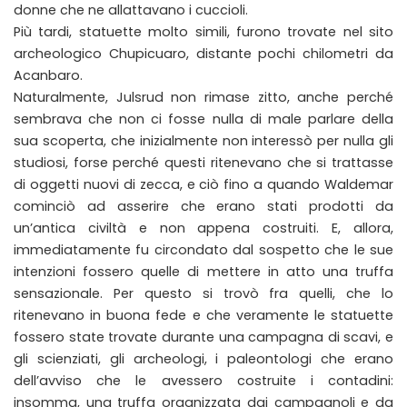
donne che ne allattavano i cuccioli.
Più tardi, statuette molto simili, furono trovate nel sito
archeologico Chupicuaro, distante pochi chilometri da
Acanbaro.
Naturalmente, Julsrud non rimase zitto, anche perché
sembrava che non ci fosse nulla di male parlare della
sua scoperta, che inizialmente non interessò per nulla gli
studiosi, forse perché questi ritenevano che si trattasse
di oggetti nuovi di zecca, e ciò fino a quando Waldemar
cominciò ad asserire che erano stati prodotti da
un’antica civiltà e non appena costruiti. E, allora,
immediatamente fu circondato dal sospetto che le sue
intenzioni fossero quelle di mettere in atto una truffa
sensazionale. Per questo si trovò fra quelli, che lo
ritenevano in buona fede e che veramente le statuette
fossero state trovate durante una campagna di scavi, e
gli scienziati, gli archeologi, i paleontologi che erano
dell’avviso che le avessero costruite i contadini:
insomma, una truffa organizzata dai campagnoli e da