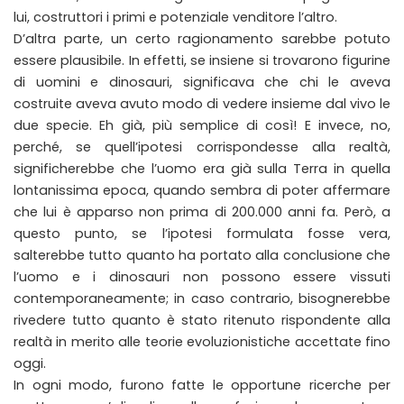
lui, costruttori i primi e potenziale venditore l’altro.
D’altra parte, un certo ragionamento sarebbe potuto
essere plausibile. In effetti, se insiene si trovarono figurine
di uomini e dinosauri, significava che chi le aveva
costruite aveva avuto modo di vedere insieme dal vivo le
due specie. Eh già, più semplice di così! E invece, no,
perché, se quell’ipotesi corrispondesse alla realtà,
significherebbe che l’uomo era già sulla Terra in quella
lontanissima epoca, quando sembra di poter affermare
che lui è apparso non prima di 200.000 anni fa. Però, a
questo punto, se l’ipotesi formulata fosse vera,
salterebbe tutto quanto ha portato alla conclusione che
l’uomo e i dinosauri non possono essere vissuti
contemporaneamente; in caso contrario, bisognerebbe
rivedere tutto quanto è stato ritenuto rispondente alla
realtà in merito alle teorie evoluzionistiche accettate fino
oggi.
In ogni modo, furono fatte le opportune ricerche per