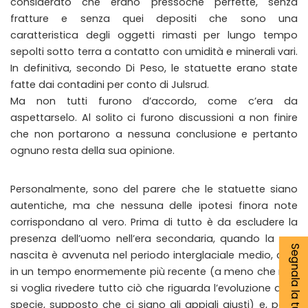
considerato che erano pressoché perfette, senza
fratture e senza quei depositi che sono una
caratteristica degli oggetti rimasti per lungo tempo
sepolti sotto terra a contatto con umidità e minerali vari.
In definitiva, secondo Di Peso, le statuette erano state
fatte dai contadini per conto di Julsrud.
Ma non tutti furono d’accordo, come c’era da
aspettarselo. Al solito ci furono discussioni a non finire
che non portarono a nessuna conclusione e pertanto
ognuno resta della sua opinione.
Personalmente, sono del parere che le statuette siano
autentiche, ma che nessuna delle ipotesi finora note
corrispondano al vero. Prima di tutto è da escludere la
presenza dell’uomo nell’era secondaria, quando la sua
Segnala la tua notizia
nascita è avvenuta nel periodo interglaciale medio, cioè
in un tempo enormemente più recente (a meno che non
si voglia rivedere tutto ciò che riguarda l’evoluzione delle
specie, supposto che ci siano gli appigli giusti) e, poi, il