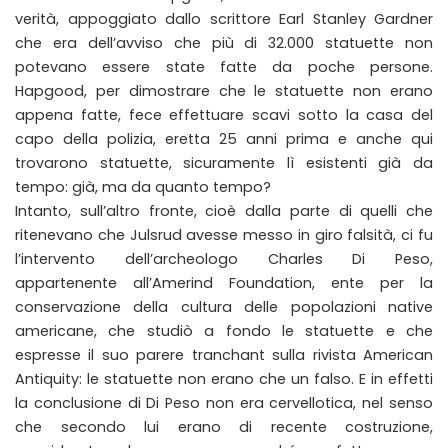
verità, appoggiato dallo scrittore Earl Stanley Gardner
che era dell’avviso che più di 32.000 statuette non
potevano essere state fatte da poche persone.
Hapgood, per dimostrare che le statuette non erano
appena fatte, fece effettuare scavi sotto la casa del
capo della polizia, eretta 25 anni prima e anche qui
trovarono statuette, sicuramente lì esistenti già da
tempo: già, ma da quanto tempo?
Intanto, sull’altro fronte, cioè dalla parte di quelli che
ritenevano che Julsrud avesse messo in giro falsità, ci fu
l’intervento dell’archeologo Charles Di Peso,
appartenente all’Amerind Foundation, ente per la
conservazione della cultura delle popolazioni native
americane, che studiò a fondo le statuette e che
espresse il suo parere tranchant sulla rivista American
Antiquity: le statuette non erano che un falso. E in effetti
la conclusione di Di Peso non era cervellotica, nel senso
che secondo lui erano di recente costruzione,