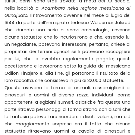
turisti, bensì sono stati trovate, a metà del XX secolo,
nella località di
Acambaro nella regione messicana di
Gunajuato.
Il ritrovamento avvenne nel mese di luglio del
1944 da parte dell’immigrato tedesco Waldemar Julsrud
che, durante una serie di scavi archeologici, rinvenne
alcune statuette che lo incuriosirono e che, essendo lui
un negoziante, potevano interessare; pertanto, chiese ai
proprietari dei terreni agricoli se li potevano raccogliere
per lui, che le avrebbe regolarmente pagate; questi
accettarono e lavorarono sotto la guida del messicano
Odilon Tinajero e, alla fine, gli portarono il risultato della
loro raccolta, che consisteva in più di 32.000 statuette.
Queste avevano la forma di animali, rassomiglianti ai
dinosauri, e uomini di diverse razze, individuati come
appartenenti a egiziani, sumeri, asiatici; e fra queste una
parte ritraeva personaggi di forma strana con dischi che
la fantasia poteva fare ricordare i dischi volanti; ma ciò
che maggiormente sorprese era il fatto che alcune
statuette ritraevano uomini a cavallo di dinosauri e