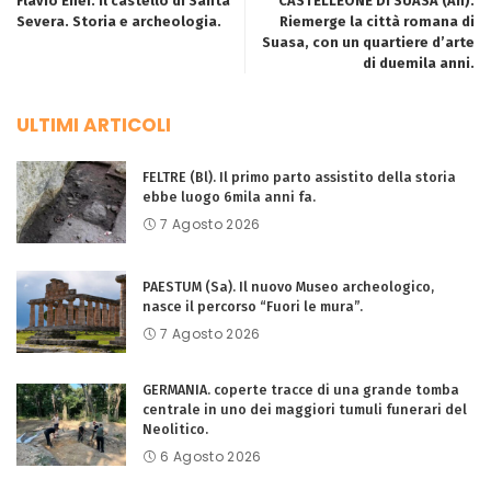
Flavio Enei. Il castello di Santa
CASTELLEONE DI SUASA (An).
Severa. Storia e archeologia.
Riemerge la città romana di
Suasa, con un quartiere d’arte
di duemila anni.
ULTIMI ARTICOLI
FELTRE (Bl). Il primo parto assistito della storia
ebbe luogo 6mila anni fa.
7 Agosto 2026
PAESTUM (Sa). Il nuovo Museo archeologico,
nasce il percorso “Fuori le mura”.
7 Agosto 2026
GERMANIA. coperte tracce di una grande tomba
centrale in uno dei maggiori tumuli funerari del
Neolitico.
6 Agosto 2026