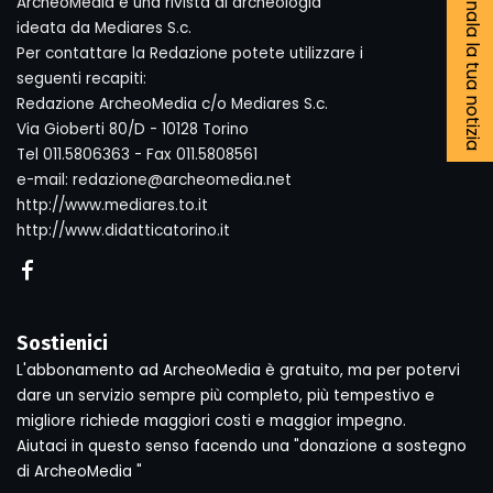
Segnala la tua notizia
ArcheoMedia è una rivista di archeologia
ideata da Mediares S.c.
Per contattare la Redazione potete utilizzare i
seguenti recapiti:
Redazione ArcheoMedia c/o Mediares S.c.
Via Gioberti 80/D - 10128 Torino
Tel 011.5806363 - Fax 011.5808561
e-mail: redazione@archeomedia.net
http://www.mediares.to.it
http://www.didatticatorino.it
Sostienici
L'abbonamento ad ArcheoMedia è gratuito, ma per potervi
dare un servizio sempre più completo, più tempestivo e
migliore richiede maggiori costi e maggior impegno.
Aiutaci in questo senso facendo una "donazione a sostegno
di ArcheoMedia "