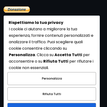
Rispettiamo la tua privacy
I cookie ci aiutano a migliorare la tua
esperienza, fornire contenuti personalizzati e
analizzare il traffico. Puoi scegliere quali
Newsletter
cookie consentire cliccando su
Se vuoi ricevere la Rivista gratuita di archeologia realizzata
Personalizza
. Clicca su
Accetta Tutti
per
dalla Redazione di ArcheoMedia iscriviti alla nostra
acconsentire o su
Rifiuta Tutti
per rifiutare i
Newsletter [
Clicca Qui
]
cookie non essenziali.
Con l'invio del messaggio l'utente dichiara di aver letto
Personalizza
l’informativa sulla privacy e di acconsentire al trattamento
dei propri dati personali.
Rifiuta Tutti
[
Informativa Privacy
]