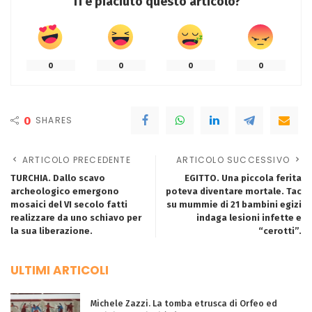
Ti è piaciuto questo articolo?
0
0
0
0
0
SHARES
ARTICOLO PRECEDENTE
ARTICOLO SUCCESSIVO
TURCHIA. Dallo scavo
EGITTO. Una piccola ferita
archeologico emergono
poteva diventare mortale. Tac
mosaici del VI secolo fatti
su mummie di 21 bambini egizi
realizzare da uno schiavo per
indaga lesioni infette e
la sua liberazione.
“cerotti”.
ULTIMI ARTICOLI
Michele Zazzi. La tomba etrusca di Orfeo ed