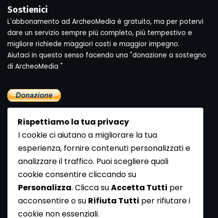
Sostienici
L'abbonamento ad ArcheoMedia è gratuito, ma per potervi
dare un servizio sempre più completo, più tempestivo e
migliore richiede maggiori costi e maggior impegno.
Aiutaci in questo senso facendo una "donazione a sostegno
di ArcheoMedia "
Rispettiamo la tua privacy
I cookie ci aiutano a migliorare la tua
esperienza, fornire contenuti personalizzati e
analizzare il traffico. Puoi scegliere quali
Newsletter
cookie consentire cliccando su
Se vuoi ricevere la Rivista gratuita di archeologia realizzata
Personalizza
. Clicca su
Accetta Tutti
per
dalla Redazione di ArcheoMedia iscriviti alla nostra
acconsentire o su
Rifiuta Tutti
per rifiutare i
Newsletter [
Clicca Qui
]
cookie non essenziali.