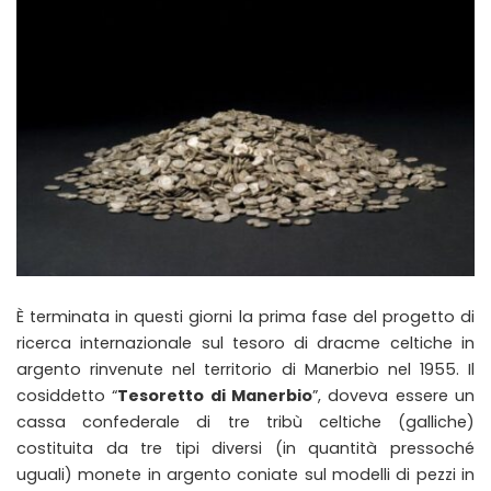
È terminata in questi giorni la prima fase del progetto di
ricerca internazionale sul tesoro di dracme celtiche in
argento rinvenute nel territorio di Manerbio nel 1955. Il
cosiddetto “
Tesoretto di Manerbio
”, doveva essere un
cassa confederale di tre tribù celtiche (galliche)
costituita da tre tipi diversi (in quantità pressoché
uguali) monete in argento coniate sul modelli di pezzi in