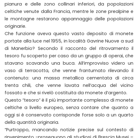
pianura e delle zono collinari inferiori, da popolazioni
celtiche venute dalla Francia, mentre le zone prealpine e
le montagne restarono appannaggio delle popolazioni
originarie.
Che funzione aveva questo vasto deposito di monete
portate alla luce nel 1955, in località Gavrine Nuove a sud
di Manerbio? Secondo il racconto del ritrovamento il
tesoro fu scoperto per caso da un gruppo di operai, che
stavano scavando una buca. All’improvviso videro un
vaso di terracotta, che venne frantumato rilevando il
contenuto: una massa metallica cementata di circa
trenta chili, che venne lavata nell’acqua del vicino
fossato e che si rivelò costituita da monete d’argento.
Questo “tesoro” è il più importante complesso di monete
celtiche a livello europeo, senza contare che quanto a
oggi si è conservato corrisponde forse solo a un quarto
della quantità originaria.
“Purtroppo, mancando notizie precise sul contesto di
rinvenimento -proseguono gli studiosi di Brescia Musei –