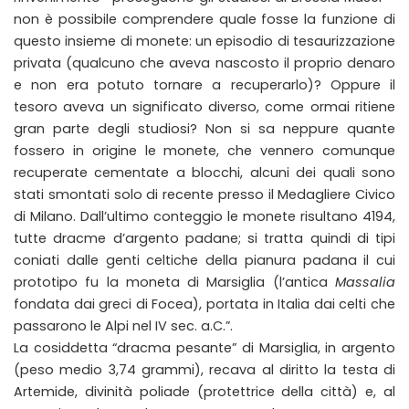
non è possibile comprendere quale fosse la funzione di
questo insieme di monete: un episodio di tesaurizzazione
privata (qualcuno che aveva nascosto il proprio denaro
e non era potuto tornare a recuperarlo)? Oppure il
tesoro aveva un significato diverso, come ormai ritiene
gran parte degli studiosi? Non si sa neppure quante
fossero in origine le monete, che vennero comunque
recuperate cementate a blocchi, alcuni dei quali sono
stati smontati solo di recente presso il Medagliere Civico
di Milano. Dall’ultimo conteggio le monete risultano 4194,
tutte dracme d’argento padane; si tratta quindi di tipi
coniati dalle genti celtiche della pianura padana il cui
prototipo fu la moneta di Marsiglia (l’antica
Massalia
fondata dai greci di Focea), portata in Italia dai celti che
passarono le Alpi nel IV sec. a.C.”.
La cosiddetta “dracma pesante” di Marsiglia, in argento
(peso medio 3,74 grammi), recava al diritto la testa di
Artemide, divinità poliade (protettrice della città) e, al