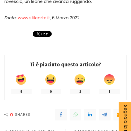
rovescio, un leone che avanza ruggendo.
Fonte
:
www.stilearte.it
, 6 Marzo 2022
Ti è piaciuto questo articolo?
8
0
2
1
Segnala la tua notizia
0
SHARES