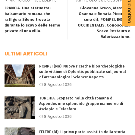
ARTICOLO PRECEDENTE
ARTICOLO SUCCESSIVO
FRANCIA. Una statuetta-
Giovanna Greco, Massimo
balsamario romana che
Osanna e Renata Picone (a
raffigura Sileno trovata
cura di), POMPEI. INSULA
durante lo scavo delle terme
OCCIDENTALIS. Conoscenza
private di una villa.
Scavo Restauro e
Valorizzazione.
ULTIMI ARTICOLI
POMPEI (Na). Nuove ricerche bioarcheologiche
sulle vittime di Oplontis pubblicate sul Journal
of Archaeological Science: Reports.
8 Agosto 2026
TURCHIA. Scoperto nella città romana di
Aspendos uno splendido gruppo marmoreo di
Asclepio e Telesforo.
8 Agosto 2026
FELTRE (Bl). Il primo parto assistito della storia