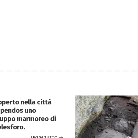
perto nella città
spendos uno
ruppo marmoreo di
elesforo.
LEGGI TUTTO