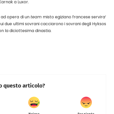
Karnak a Luxor.
 ad opera di un
team
misto egiziano francese servira’
cui due ultimi sovrani cacciarono i sovrani degli Hyksos
on la diciottesima dinastia.
to questo articolo?
Noioso
Per niente