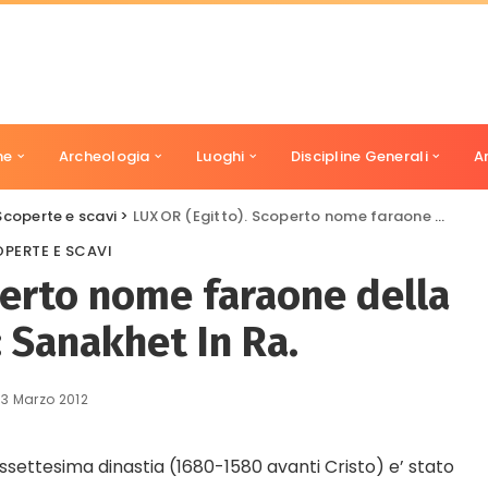
ne
Archeologia
Luoghi
Discipline Generali
A
Scoperte e scavi
>
LUXOR (Egitto). Scoperto nome faraone della 17° dinastia: Sanakhet In Ra.
PERTE E SCAVI
perto nome faraone della
: Sanakhet In Ra.
13 Marzo 2012
ssettesima dinastia (1680-1580 avanti Cristo) e’ stato