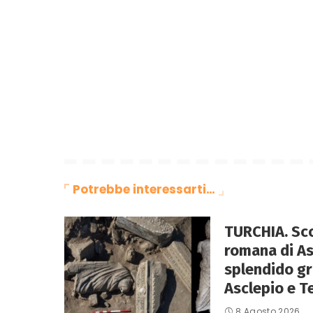
Potrebbe interessarti…
TURCHIA. Sco
romana di A
splendido g
Asclepio e T
8 Agosto 2026