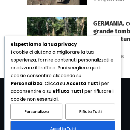
GERMANIA. co
grande tomba
maggiori tum
Rispettiamo la tua privacy
Neolitico.
I cookie ci aiutano a migliorare la tua
6 Agosto 2026
esperienza, fornire contenuti personalizzati e
analizzare il traffico. Puoi scegliere quali
cookie consentire cliccando su
Personalizza
. Clicca su
Accetta Tutti
per
acconsentire o su
Rifiuta Tutti
per rifiutare i
cookie non essenziali.
Personalizza
Rifiuta Tutti
Accetta Tutti