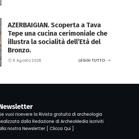
AZERBAIGIAN. Scoperta a Tava
Tepe una cucina cerimoniale che
illustra la socialità dell’Età del
Bronzo.
LEGGI TUTTO
6 Agosto 2026
Newsletter
Se vuoi ricevere la Rivista gratuita di archeologia
realizzata dalla Redazione di ArcheoMedia iscriviti
alla nostra Newsletter [
Clicca Qui
]