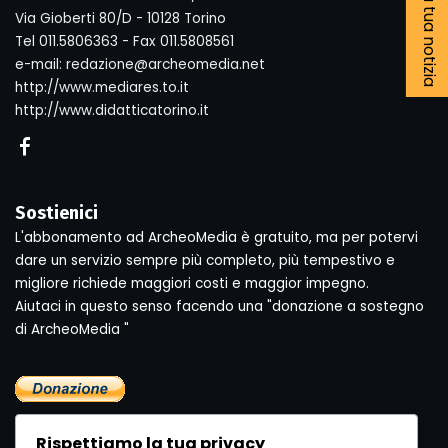
Segnala la tua notizia
Via Gioberti 80/D - 10128 Torino
Tel 011.5806363 - Fax 011.5808561
e-mail: redazione@archeomedia.net
http://www.mediares.to.it
http://www.didatticatorino.it
Sostienici
L'abbonamento ad ArcheoMedia è gratuito, ma per potervi
dare un servizio sempre più completo, più tempestivo e
migliore richiede maggiori costi e maggior impegno.
Aiutaci in questo senso facendo una "donazione a sostegno
di ArcheoMedia "
Rispettiamo la tua privacy