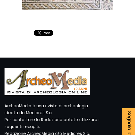
ArcheoMedia è una rivista di archeologia
ideata da Mediares S.c.
Per contattare la Redazione potete utilizzare i
seguenti recapiti:
Redazione ArcheoMedia c/o Mediares S.c.