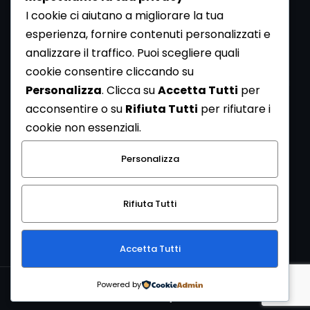
I cookie ci aiutano a migliorare la tua
esperienza, fornire contenuti personalizzati e
analizzare il traffico. Puoi scegliere quali
Newsletter
cookie consentire cliccando su
Se vuoi ricevere la Rivista gratuita di archeologia realizzata
Personalizza
. Clicca su
Accetta Tutti
per
dalla Redazione di ArcheoMedia iscriviti alla nostra
acconsentire o su
Rifiuta Tutti
per rifiutare i
Newsletter [
Clicca Qui
]
cookie non essenziali.
Con l'invio del messaggio l'utente dichiara di aver letto
Personalizza
l’informativa sulla privacy e di acconsentire al trattamento
dei propri dati personali.
Rifiuta Tutti
[
Informativa Privacy
]
Accetta Tutti
Copyright © 1999-2026
Mediares S.c.
PI 07341730013 - [
PRIVACY
Powered by
POLICY
]