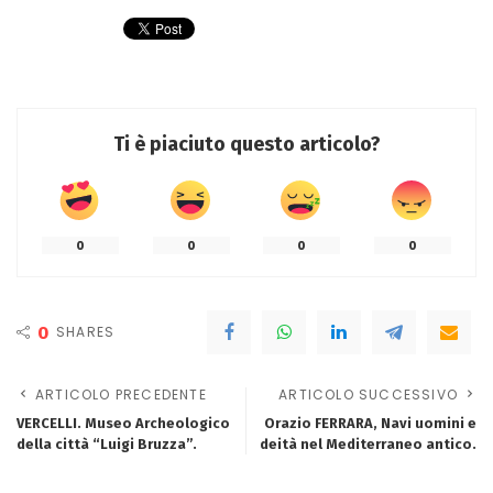
Ti è piaciuto questo articolo?
0
0
0
0
0
SHARES
ARTICOLO PRECEDENTE
ARTICOLO SUCCESSIVO
VERCELLI. Museo Archeologico
Orazio FERRARA, Navi uomini e
della città “Luigi Bruzza”.
deità nel Mediterraneo antico.