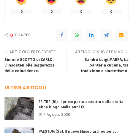
0
0
0
0
0
SHARES
ARTICOLO PRECEDENTE
ARTICOLO SUCCESSIVO
Simone SCOTTO di CARLO,
Sandro Luigi MARRA, La
L’insostenibile leggerezza
Santeria cubana, tra
delle coincidenze.
tradizione e sincretismo.
ULTIMI ARTICOLI
FELTRE (Bl). Il primo parto assistito della storia
ebbe luogo 6mila anni fa.
7 Agosto 2026
PAESTUM (Sa). Il nuovo Museo archeologico,