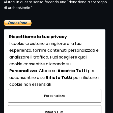
Aiutaci in questo senso facendo una "donazione a sostegno
di ArcheoMedia "
Rispettiamo la tua privacy
I cookie ci aiutano a migliorare la tua
esperienza, fornire contenuti personalizzati e
analizzare il traffico. Puoi scegliere quali
Newsletter
cookie consentire cliccando su
Se vuoi ricevere la Rivista gratuita di archeologia realizzata
Personalizza
. Clicca su
Accetta Tutti
per
dalla Redazione di ArcheoMedia iscriviti alla nostra
acconsentire o su
Rifiuta Tutti
per rifiutare i
Newsletter [
Clicca Qui
]
cookie non essenziali.
Con l'invio del messaggio l'utente dichiara di aver letto
Personalizza
l’informativa sulla privacy e di acconsentire al trattamento
dei propri dati personali.
Rifiuta Tutti