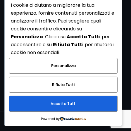
I cookie ci aiutano a migliorare la tua
esperienza, fornire contenuti personalizzati e
analizzare il traffico. Puoi scegliere quali
Newsletter
cookie consentire cliccando su
Se vuoi ricevere la Rivista gratuita di archeologia realizzata
Personalizza
. Clicca su
Accetta Tutti
per
dalla Redazione di ArcheoMedia iscriviti alla nostra
acconsentire o su
Rifiuta Tutti
per rifiutare i
Newsletter [
Clicca Qui
]
cookie non essenziali.
Con l'invio del messaggio l'utente dichiara di aver letto
Personalizza
l’informativa sulla privacy e di acconsentire al trattamento
dei propri dati personali.
Rifiuta Tutti
[
Informativa Privacy
]
Accetta Tutti
Copyright © 1999-2026
Mediares S.c.
PI 07341730013 - [
PRIVACY
Powered by
POLICY
]