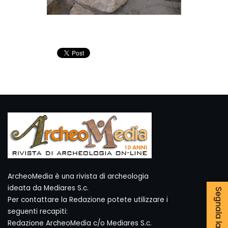
ArcheoMedia è una rivista di archeologia
ideata da Mediares S.c.
Per contattare la Redazione potete utilizzare i
seguenti recapiti:
Redazione ArcheoMedia c/o Mediares S.c.