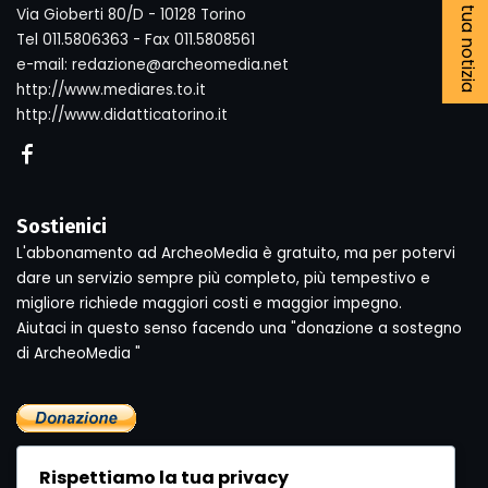
Segnala la tua notizia
Via Gioberti 80/D - 10128 Torino
Tel 011.5806363 - Fax 011.5808561
e-mail: redazione@archeomedia.net
http://www.mediares.to.it
http://www.didatticatorino.it
Sostienici
L'abbonamento ad ArcheoMedia è gratuito, ma per potervi
dare un servizio sempre più completo, più tempestivo e
migliore richiede maggiori costi e maggior impegno.
Aiutaci in questo senso facendo una "donazione a sostegno
di ArcheoMedia "
Rispettiamo la tua privacy