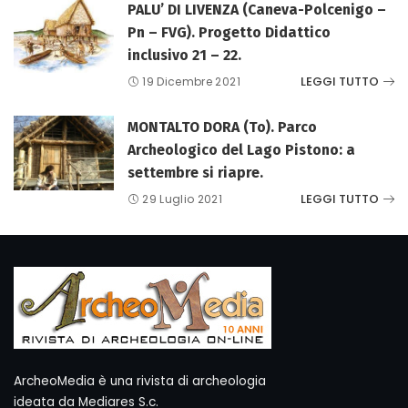
PALU’ DI LIVENZA (Caneva-Polcenigo –
Pn – FVG). Progetto Didattico
inclusivo 21 – 22.
LEGGI TUTTO
19 Dicembre 2021
MONTALTO DORA (To). Parco
Archeologico del Lago Pistono: a
settembre si riapre.
LEGGI TUTTO
29 Luglio 2021
ArcheoMedia è una rivista di archeologia
ideata da Mediares S.c.