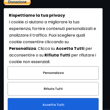
Rispettiamo la tua privacy
I cookie ci aiutano a migliorare la tua
esperienza, fornire contenuti personalizzati e
analizzare il traffico. Puoi scegliere quali
Newsletter
cookie consentire cliccando su
Se vuoi ricevere la Rivista gratuita di archeologia realizzata
Personalizza
. Clicca su
Accetta Tutti
per
dalla Redazione di ArcheoMedia iscriviti alla nostra
acconsentire o su
Rifiuta Tutti
per rifiutare i
Newsletter [
Clicca Qui
]
cookie non essenziali.
Con l'invio del messaggio l'utente dichiara di aver letto
Personalizza
l’informativa sulla privacy e di acconsentire al trattamento
dei propri dati personali.
Rifiuta Tutti
[
Informativa Privacy
]
Accetta Tutti