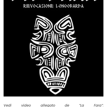
Vedi video allegato de “La Fara”
: