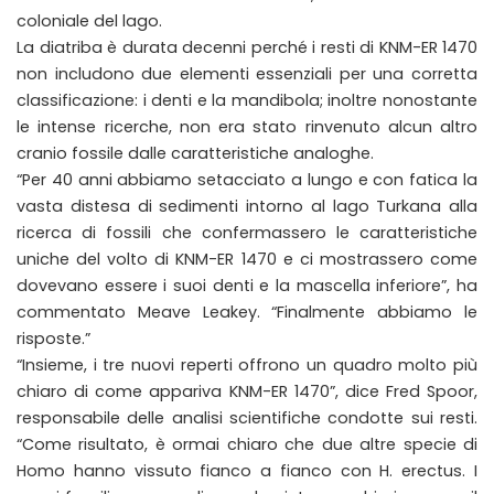
coloniale del lago.
La diatriba è durata decenni perché i resti di KNM-ER 1470
non includono due elementi essenziali per una corretta
classificazione: i denti e la mandibola; inoltre nonostante
le intense ricerche, non era stato rinvenuto alcun altro
cranio fossile dalle caratteristiche analoghe.
“Per 40 anni abbiamo setacciato a lungo e con fatica la
vasta distesa di sedimenti intorno al lago Turkana alla
ricerca di fossili che confermassero le caratteristiche
uniche del volto di KNM-ER 1470 e ci mostrassero come
dovevano essere i suoi denti e la mascella inferiore”, ha
commentato Meave Leakey. “Finalmente abbiamo le
risposte.”
“Insieme, i tre nuovi reperti offrono un quadro molto più
chiaro di come appariva KNM-ER 1470”, dice Fred Spoor,
responsabile delle analisi scientifiche condotte sui resti.
“Come risultato, è ormai chiaro che due altre specie di
Homo hanno vissuto fianco a fianco con H. erectus. I