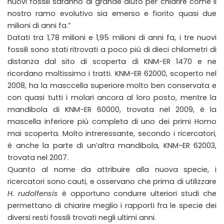
nuovi fossili saranno di grande aiuto per chiarire come il
nostro ramo evolutivo sia emerso e fiorito quasi due
milioni di anni fa.”
Datati tra 1,78 milioni e 1,95 milioni di anni fa, i tre nuovi
fossili sono stati ritrovati a poco più di dieci chilometri di
distanza dal sito di scoperta di KNM-ER 1470 e ne
ricordano moltissimo i tratti. KNM-ER 62000, scoperto nel
2008, ha la masccella superiore molto ben conservata e
con quasi tutti i molari ancora al loro posto, mentre la
mandibola di KNM-ER 60000, trovata nel 2009, è la
mascella inferiore più completa di uno dei primi Homo
mai scoperta. Molto intreressante, secondo i ricercatori,
è anche la parte di un’altra mandibola, KNM-ER 62003,
trovata nel 2007.
Quanto al nome da attribuire alla nuova specie, i
ricercatori sono cauti, e osservano che prima di utilizzare
H. rudolfensis
è opportuno condurre ulteriori studi che
permettano di chiarire meglio i rapporti fra le specie dei
diversi resti fossili trovati negli ultimi anni.