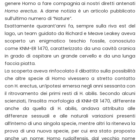
genere Homo a fare compagnia ai nostri diretti antenati
Homo erectus
. A darne notizia è un articolo pubblicato
sull’ultimo numero di “Nature”.
Esattamente quarant’anni fa, sempre sulla riva est del
lago, un team guidato da Richard e Meave Leakey aveva
scoperto un enigmatico teschio fossile, conosciuto
come KNM-ER 1470, caratterizzato da una cavità cranica
in grado di ospitare un grande cervello e da una lunga
faccia piatta.
La scoperta aveva rinfocolato il dibattito sulla possibilità
che altre specie di Homo vivessero a stretto contatto
con H. erectus, un’ipotesi emersa negli anni sessanta con
il ritrovamento dei primi resti di H. abilis. Secondo alcuni
scienziati, l’insolita morfologia di KNM-ER 1470, differente
anche da quella di H. abilis, andava attribuita alle
differenze sessuali e alle naturali variazioni presenti
all’interno di una singola specie, mentre altri la riteneva la
prova di una nuova specie, per cui era stato proposto
anche un nome: Homo rudolfensis, dal vecchio nome