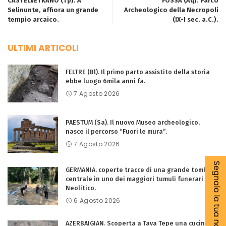
CASTELVETRANO (Tp). A
FOSSA (Aq). Parco
Selinunte, affiora un grande
Archeologico della Necropoli
tempio arcaico.
(IX-I sec. a.C.).
ULTIMI ARTICOLI
FELTRE (Bl). Il primo parto assistito della storia
ebbe luogo 6mila anni fa.
7 Agosto 2026
PAESTUM (Sa). Il nuovo Museo archeologico,
nasce il percorso “Fuori le mura”.
7 Agosto 2026
Segnala la tua notizia
GERMANIA. coperte tracce di una grande tomba
centrale in uno dei maggiori tumuli funerari del
Neolitico.
6 Agosto 2026
AZERBAIGIAN. Scoperta a Tava Tepe una cucina