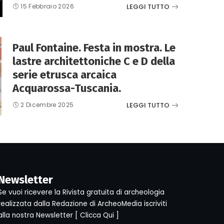
LEGGI TUTTO
15 Febbraio 2026
Paul Fontaine. Festa in mostra. Le
lastre architettoniche C e D della
serie etrusca arcaica
Acquarossa-Tuscania.
LEGGI TUTTO
2 Dicembre 2025
Newsletter
Se vuoi ricevere la Rivista gratuita di archeologia
realizzata dalla Redazione di ArcheoMedia iscriviti
alla nostra Newsletter [
Clicca Qui
]