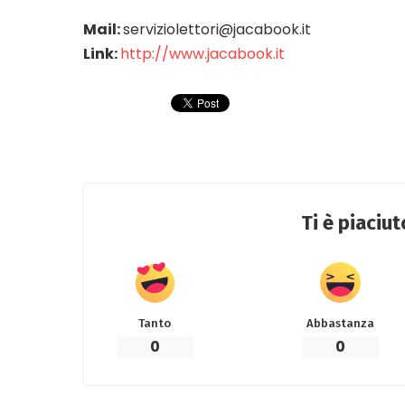
Mail:
serviziolettori@jacabook.it
Link:
http://www.jacabook.it
Ti è piaciu
Tanto
Abbastanza
0
0