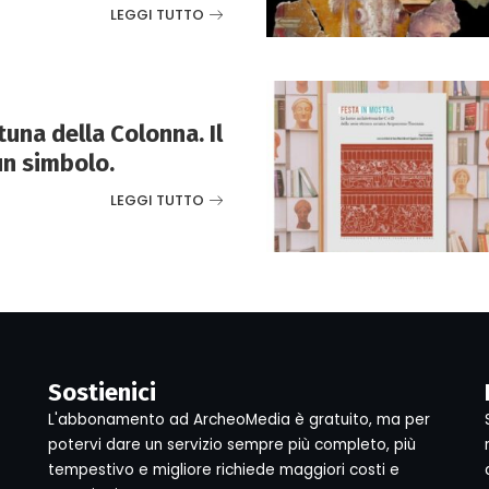
LEGGI TUTTO
tuna della Colonna. Il
un simbolo.
LEGGI TUTTO
Sostienici
L'abbonamento ad ArcheoMedia è gratuito, ma per
potervi dare un servizio sempre più completo, più
tempestivo e migliore richiede maggiori costi e