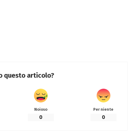
to questo articolo?
Noioso
Per niente
0
0