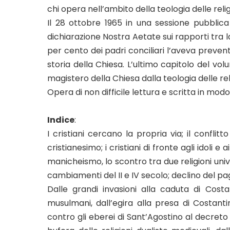
chi opera nell’ambito della teologia delle relig
Il 28 ottobre 1965 in una sessione pubblica
dichiarazione Nostra Aetate sui rapporti tra la
per cento dei padri conciliari l’aveva prev
storia della Chiesa. L’ultimo capitolo del vo
magistero della Chiesa dalla teologia delle relig
Opera di non difficile lettura e scritta in mo
Indice
:
I cristiani cercano la propria via; il conflitt
cristianesimo; i cristiani di fronte agli idoli e 
manicheismo, lo scontro tra due religioni unive
cambiamenti del II e IV secolo; declino del pa
Dalle grandi invasioni alla caduta di Costant
musulmani, dall’egira alla presa di Costantino
contro gli eberei di Sant’Agostino al decreto d