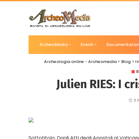
ArcheoMedia
Eventi
Documentazio
Archeologia online - Archeomedia
>
Blog
>
I
B
Julien RIES: I cr
11
Sottotitolo: Dagli Atti degli Apostoli al Vatican