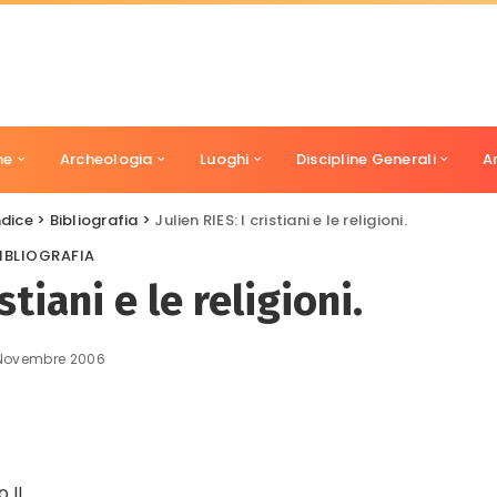
ne
Archeologia
Luoghi
Discipline Generali
A
ndice
>
Bibliografia
>
Julien RIES: I cristiani e le religioni.
IBLIOGRAFIA
istiani e le religioni.
 Novembre 2006
o II