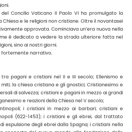
ioni.
 del Concilio Vaticano II Paolo VI ha promulgato la
 Chiesa e le religioni non cristiane. Oltre il novantasei
entivamente approvata. Cominciava un’era nuova nella
lume è dedicato a vedere la strada ulteriore fatta nel
ioni, sino ai nostri giorni.
do fortemente narrativo.
o tra pagani e cristiani nel II e III secolo; Ellenismo e
ai miti; la chiesa cristiana e gli gnostici; Cristianesimo e
rsali di salvezza; cristiani e pagani in mezzo ai grandi
ganesimo e reazioni della Chiesa nel V secolo;
inopoli; i cristiani in mezzo ai barbari; cristiani e
poli (622-1453); i cristiani e gli ebrei, dal trattato
i espulsione degli ebrei dalla Spagna; i cristiani nella