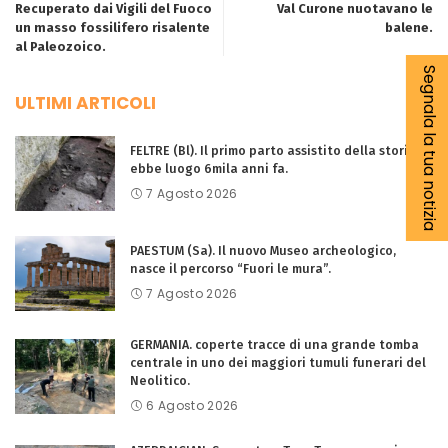
Recuperato dai Vigili del Fuoco
Val Curone nuotavano le
un masso fossilifero risalente
balene.
al Paleozoico.
Segnala la tua notizia
ULTIMI ARTICOLI
FELTRE (Bl). Il primo parto assistito della storia
ebbe luogo 6mila anni fa.
7 Agosto 2026
PAESTUM (Sa). Il nuovo Museo archeologico,
nasce il percorso “Fuori le mura”.
7 Agosto 2026
GERMANIA. coperte tracce di una grande tomba
centrale in uno dei maggiori tumuli funerari del
Neolitico.
6 Agosto 2026