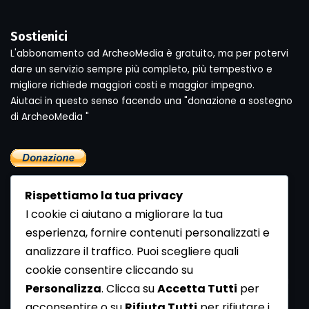
Sostienici
L'abbonamento ad ArcheoMedia è gratuito, ma per potervi
dare un servizio sempre più completo, più tempestivo e
migliore richiede maggiori costi e maggior impegno.
Aiutaci in questo senso facendo una "donazione a sostegno
di ArcheoMedia "
Rispettiamo la tua privacy
I cookie ci aiutano a migliorare la tua
esperienza, fornire contenuti personalizzati e
analizzare il traffico. Puoi scegliere quali
Newsletter
cookie consentire cliccando su
Se vuoi ricevere la Rivista gratuita di archeologia realizzata
Personalizza
. Clicca su
Accetta Tutti
per
dalla Redazione di ArcheoMedia iscriviti alla nostra
acconsentire o su
Rifiuta Tutti
per rifiutare i