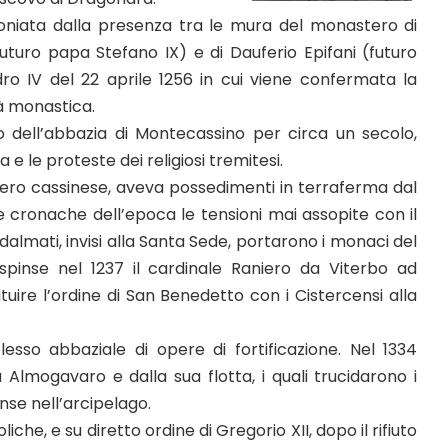
oniata dalla presenza tra le mura del monastero di
a (futuro papa Stefano IX) e di Dauferio Epifani (futuro
dro IV del 22 aprile 1256 in cui viene confermata la
à monastica.
 dell’abbazia di Montecassino per circa un secolo,
e le proteste dei religiosi tremitesi.
tero cassinese, aveva possedimenti in terraferma dal
le cronache dell’epoca le tensioni mai assopite con il
 dalmati, invisi alla Santa Sede, portarono i monaci del
nse nel 1237 il cardinale Raniero da Viterbo ad
ituire l’ordine di San Benedetto con i Cistercensi alla
esso abbaziale di opere di fortificazione. Nel 1334
Almogavaro e dalla sua flotta, i quali trucidarono i
se nell’arcipelago.
liche, e su diretto ordine di Gregorio XII, dopo il rifiuto