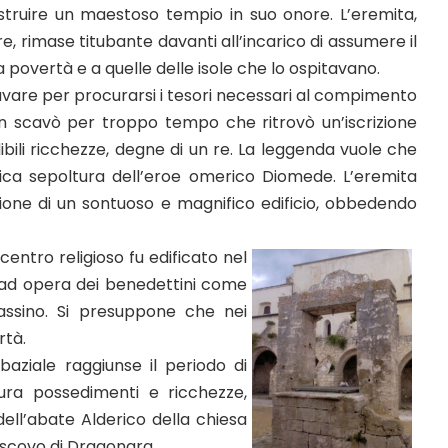
costruire un maestoso tempio in suo onore. L’eremita,
, rimase titubante davanti all’incarico di assumere il
 povertà e a quelle delle isole che lo ospitavano.
avare per procurarsi i tesori necessari al compimento
on scavò per troppo tempo che ritrovò un’iscrizione
ibili ricchezze, degne di un re. La leggenda vuole che
ica sepoltura dell’eroe omerico Diomede. L’eremita
zione di un sontuoso e magnifico edificio, obbedendo
centro religioso fu edificato nel
lo ad opera dei benedettini come
assino. Si presuppone che nei
rtà.
aziale raggiunse il periodo di
ra possedimenti e ricchezze,
dell’abate Alderico della chiesa
escovo di Dragonara.