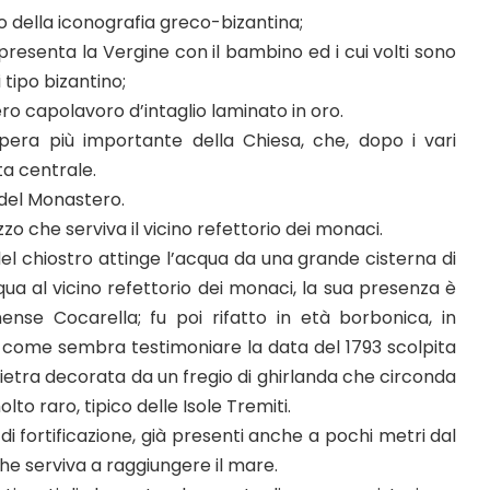
o della iconografia greco-bizantina;
presenta la Vergine con il bambino ed i cui volti sono
 tipo bizantino;
vero capolavoro d’intaglio laminato in oro.
era più importante della Chiesa, che, dopo i vari
ta centrale.
 del Monastero.
zzo che serviva il vicino refettorio dei monaci.
 del chiostro attinge l’acqua da una grande cisterna di
a al vicino refettorio dei monaci, la sua presenza è
ense Cocarella; fu poi rifatto in età borbonica, in
o, come sembra testimoniare la data del 1793 scolpita
pietra decorata da un fregio di ghirlanda che circonda
to raro, tipico delle Isole Tremiti.
di fortificazione, già presenti anche a pochi metri dal
he serviva a raggiungere il mare.