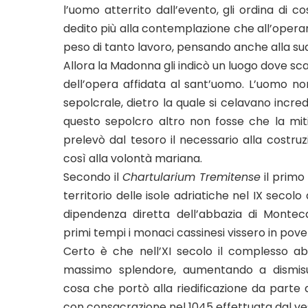
l’uomo atterrito dall’evento, gli ordina di 
dedito più alla contemplazione che all’operare
peso di tanto lavoro, pensando anche alla sua
Allora la Madonna gli indicò un luogo dove sc
dell’opera affidata al sant’uomo. L’uomo n
sepolcrale, dietro la quale si celavano incred
questo sepolcro altro non fosse che la mit
prelevò dal tesoro il necessario alla costru
così alla volontà mariana.
Secondo il
Chartularium Tremitense
il primo 
territorio delle isole adriatiche nel IX seco
dipendenza diretta dell’abbazia di Montec
primi tempi i monaci cassinesi vissero in pove
Certo è che nell’XI secolo il complesso abb
massimo splendore, aumentando a dismisu
cosa che portò alla riedificazione da parte 
con consacrazione nel 1045 effettuata dal v