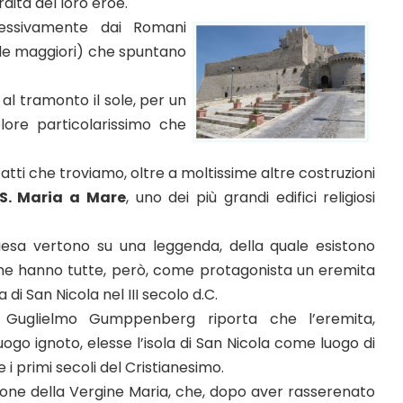
ita del loro eroe.
cessivamente dai Romani
ole maggiori) che spuntano
 al tramonto il sole, per un
ore particolarissimo che
infatti che troviamo, oltre a moltissime altre costruzioni
S. Maria a Mare
, uno dei più grandi edifici religiosi
chiesa vertono su una leggenda, della quale esistono
 che hanno tutte, però, come protagonista un eremita
 di San Nicola nel III secolo d.C.
e Guglielmo Gumppenberg riporta che l’eremita,
ogo ignoto, elesse l’isola di San Nicola come luogo di
i primi secoli del Cristianesimo.
ione della Vergine Maria, che, dopo aver rasserenato