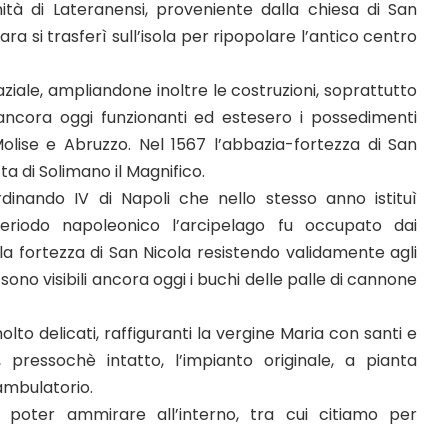
unità di Lateranensi, proveniente dalla chiesa di San
a si trasferì sull’isola per ripopolare l’antico centro
iale, ampliandone inoltre le costruzioni, soprattutto
ancora oggi funzionanti ed estesero i possedimenti
Molise e Abruzzo. Nel 1567 l’abbazia-fortezza di San
tta di Solimano il Magnifico.
dinando IV di Napoli che nello stesso anno istituì
periodo napoleonico l’arcipelago fu occupato dai
lla fortezza di San Nicola resistendo validamente agli
i sono visibili ancora oggi i buchi delle palle di cannone
molto delicati, raffiguranti la vergine Maria con santi e
, pressochè intatto, l’impianto originale, a pianta
ambulatorio.
poter ammirare all’interno, tra cui citiamo per