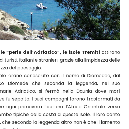
e
le “perle dell’Adriatico”, le isole Tremiti
attirano
i turisti, italiani e stranieri, grazie alla limpidezza delle
ezza del paesaggio.
ole erano conosciute con il nome di Diomedee, dal
co Diomede che seconda la leggenda, nel suo
marie Adriatico, si fermò nella Daunia dove morì
ve fu sepolto. I suoi compagni forono trasformati da
e ogni primavera lasciano l’Africa Orientale verso
iombo tipiche della costa di queste isole. Il loro canto
e, che secondo la leggenda altro non è che il lamento