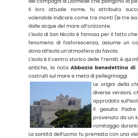
dei compagni di Diomede che piangono la perd
Il loro attuale nome, fu attribuito suc
volendole indicare come tre monti (le tre is
dalle acque del mare all’orizzonte.
L’isola di San Nicola è famosa per il fatto che
fenomeno di fosforescenza, assume un col
dona all’isola un’atmosfera da favola.
L’isola è il centro storico delle Tremiti; è qui 
antiche, la nota
Abbazia benedettina di 
costruiti sul mare e meta di pellegrinaggi.
Le origini della 
diverse versioni,
approdato sull’isola
Il gesuita Padr
provenuto da un lu
romitaggio durante 
La santità dell’uomo fu premiata con una vis