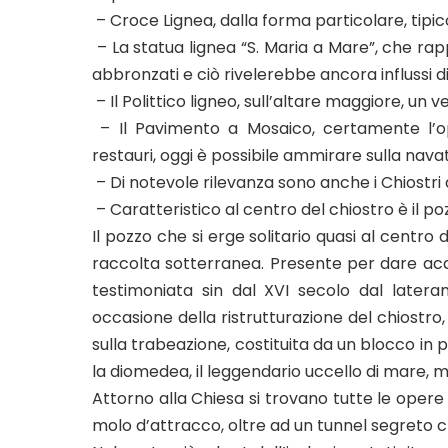
– Croce Lignea, dalla forma particolare, tipic
– La statua lignea “S. Maria a Mare”, che rap
abbronzati e ciò rivelerebbe ancora influssi di
– Il Polittico ligneo, sull’altare maggiore, un 
– Il Pavimento a Mosaico, certamente l’op
restauri, oggi è possibile ammirare sulla nava
– Di notevole rilevanza sono anche i Chiostri
– Caratteristico al centro del chiostro è il po
Il pozzo che si erge solitario quasi al centro
raccolta sotterranea. Presente per dare acqu
testimoniata sin dal XVI secolo dal lateran
occasione della ristrutturazione del chiostr
sulla trabeazione, costituita da un blocco in 
la diomedea, il leggendario uccello di mare, mol
Attorno alla Chiesa si trovano tutte le opere 
molo d’attracco, oltre ad un tunnel segreto c