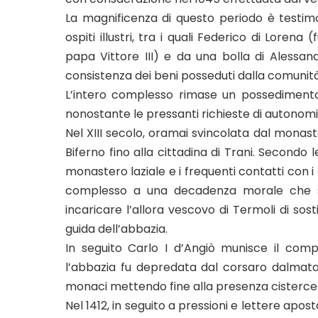
La magnificenza di questo periodo è testim
ospiti illustri, tra i quali Federico di Loren
papa Vittore III) e da una bolla di Alessan
consistenza dei beni posseduti dalla comunit
L’intero complesso rimase un possedimento
nonostante le pressanti richieste di autonomia 
Nel XIII secolo, oramai svincolata dal monas
Biferno fino alla cittadina di Trani. Secondo 
monastero laziale e i frequenti contatti con i
complesso a una decadenza morale che spi
incaricare l’allora vescovo di Termoli di sost
guida dell’abbazia.
In seguito Carlo I d’Angiò munisce il compl
l’abbazia fu depredata dal corsaro dalmata 
monaci mettendo fine alla presenza cistercen
Nel 1412, in seguito a pressioni e lettere aposto