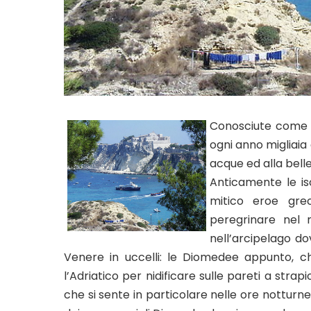
Conosciute com
ogni anno migliaia d
acque ed alla bell
Anticamente le is
mitico eroe gre
peregrinare nel 
nell’arcipelago do
Venere in uccelli: le Diomedee appunto, ch
l’Adriatico per nidificare sulle pareti a strap
che si sente in particolare nelle ore notturn