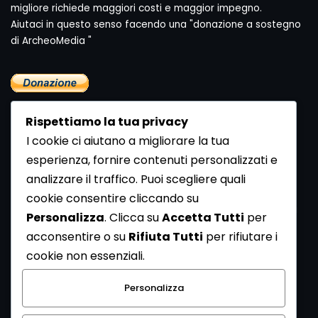
migliore richiede maggiori costi e maggior impegno.
Aiutaci in questo senso facendo una "donazione a sostegno
di ArcheoMedia "
Rispettiamo la tua privacy
I cookie ci aiutano a migliorare la tua
esperienza, fornire contenuti personalizzati e
analizzare il traffico. Puoi scegliere quali
Newsletter
cookie consentire cliccando su
Se vuoi ricevere la Rivista gratuita di archeologia realizzata
Personalizza
. Clicca su
Accetta Tutti
per
dalla Redazione di ArcheoMedia iscriviti alla nostra
acconsentire o su
Rifiuta Tutti
per rifiutare i
Newsletter [
Clicca Qui
]
cookie non essenziali.
Con l'invio del messaggio l'utente dichiara di aver letto
Personalizza
l’informativa sulla privacy e di acconsentire al trattamento
dei propri dati personali.