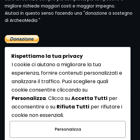
migliore richiede maggiori costi e maggior impegno.
Aiutaci in questo senso facendo una "donazione a sostegno
di ArcheoMedia "
Rispettiamo la tua privacy
I cookie ci aiutano a migliorare la tua
esperienza, fornire contenuti personalizzati e
analizzare il traffico. Puoi scegliere quali
Newsletter
cookie consentire cliccando su
Se vuoi ricevere la Rivista gratuita di archeologia realizzata
Personalizza
. Clicca su
Accetta Tutti
per
dalla Redazione di ArcheoMedia iscriviti alla nostra
acconsentire o su
Rifiuta Tutti
per rifiutare i
Newsletter [
Clicca Qui
]
cookie non essenziali.
Con l'invio del messaggio l'utente dichiara di aver letto
Personalizza
l’informativa sulla privacy e di acconsentire al trattamento
dei propri dati personali.