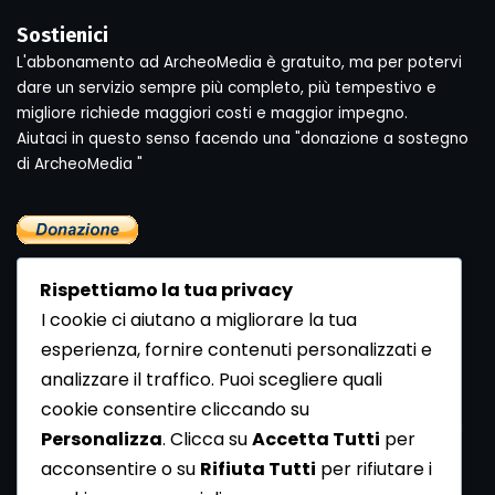
Sostienici
L'abbonamento ad ArcheoMedia è gratuito, ma per potervi
dare un servizio sempre più completo, più tempestivo e
migliore richiede maggiori costi e maggior impegno.
Aiutaci in questo senso facendo una "donazione a sostegno
di ArcheoMedia "
Rispettiamo la tua privacy
I cookie ci aiutano a migliorare la tua
esperienza, fornire contenuti personalizzati e
analizzare il traffico. Puoi scegliere quali
Newsletter
cookie consentire cliccando su
Se vuoi ricevere la Rivista gratuita di archeologia realizzata
Personalizza
. Clicca su
Accetta Tutti
per
dalla Redazione di ArcheoMedia iscriviti alla nostra
acconsentire o su
Rifiuta Tutti
per rifiutare i
Newsletter [
Clicca Qui
]