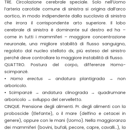
TRE. Circolazione cerebrale speciale. Solo nell’Uomo
l’arteria carotide comune di sinistra si origina dall’arco
aortico, in modo indipendente dalla succlavia di sinistra
che irrora il corrispondente arto superiore. Il lobo
cerebrale di sinistra è dominante sul destro ed ha –
come in tutti i mammiferi – maggiore concentrazione
neuronale, una migliore stabilità di flusso sanguigno,
regolato dal nucleo stellato dx, più esteso del sinistro
perché deve controllare la maggiore instabilità di flusso.
QUATTRO. Postura del corpo, differenze Homo-
scimpanzé.
•
Homo erectus
→ andatura plantigrada → non
arboricolo.
• Scimpanzé → andatura clinograda → quadrumane
arboricolo → sviluppo del cervelletto.
CINQUE. Prensione degli alimenti. Pr. degli alimenti con la
proboscide (Elefante), o il mare (delfino e cetacei in
genere), oppure con le mani (Uomo). Nella maggioranza
dei mammiferi (bovini, bufali, pecore, capre, cavalli…), la