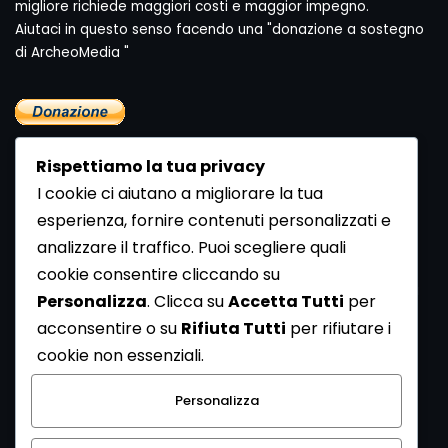
migliore richiede maggiori costi e maggior impegno.
Aiutaci in questo senso facendo una "donazione a sostegno
di ArcheoMedia "
Rispettiamo la tua privacy
I cookie ci aiutano a migliorare la tua
esperienza, fornire contenuti personalizzati e
analizzare il traffico. Puoi scegliere quali
Newsletter
cookie consentire cliccando su
Se vuoi ricevere la Rivista gratuita di archeologia realizzata
Personalizza
. Clicca su
Accetta Tutti
per
dalla Redazione di ArcheoMedia iscriviti alla nostra
acconsentire o su
Rifiuta Tutti
per rifiutare i
Newsletter [
Clicca Qui
]
cookie non essenziali.
Con l'invio del messaggio l'utente dichiara di aver letto
Personalizza
l’informativa sulla privacy e di acconsentire al trattamento
dei propri dati personali.