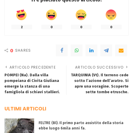
2
0
0
0
0
SHARES
ARTICOLO PRECEDENTE
ARTICOLO SUCCESSIVO
POMPEI (Na). Dalla villa
TARQUINIA (Vt). Il terreno cede
pompeiana di Civita Giuliana
sotto l’azione dell’aratro. Si
emerge la stanza di una
apre una voragine. Scoperte
famigliola di schiavi stallieri.
sette tombe etrusche.
ULTIMI ARTICOLI
FELTRE (Bl). Il primo parto assistito della storia
ebbe luogo 6mila anni fa.