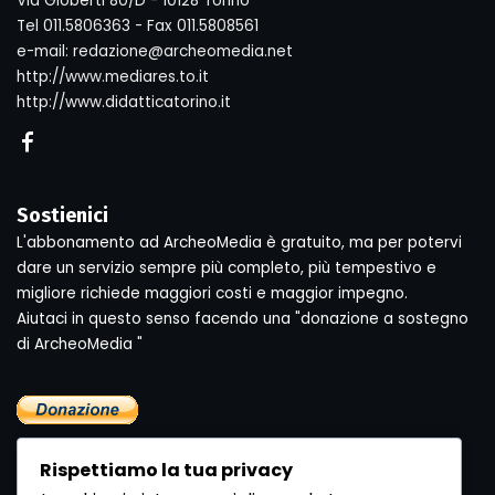
Via Gioberti 80/D - 10128 Torino
Tel 011.5806363 - Fax 011.5808561
e-mail: redazione@archeomedia.net
http://www.mediares.to.it
http://www.didatticatorino.it
Sostienici
L'abbonamento ad ArcheoMedia è gratuito, ma per potervi
dare un servizio sempre più completo, più tempestivo e
migliore richiede maggiori costi e maggior impegno.
Aiutaci in questo senso facendo una "donazione a sostegno
di ArcheoMedia "
Rispettiamo la tua privacy