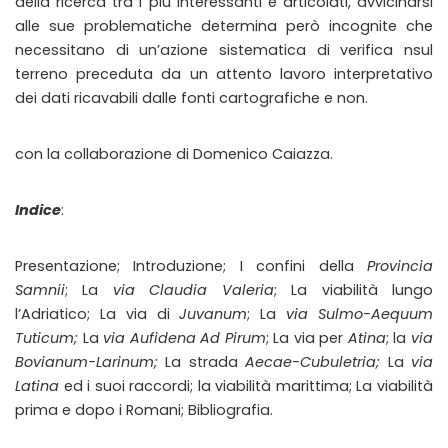
della ricerca tra i più interessanti e articolati, avvicinarsi
alle sue problematiche determina però incognite che
necessitano di un’azione sistematica di verifica nsul
terreno preceduta da un attento lavoro interpretativo
dei dati ricavabili dalle fonti cartografiche e non.
con la collaborazione di Domenico Caiazza.
Indice
:
Presentazione; Introduzione; I confini della
Provincia
Samnii
; La
via Claudia Valeria
; La viabilità lungo
l’Adriatico; La via di
Juvanum
; La
via Sulmo-Aequum
Tuticum;
La
via Aufidena Ad Pirum
; La via per
Atina
; la
via
Bovianum-Larinum;
La strada
Aecae-Cubuletria;
La
via
Latina
ed i suoi raccordi; la viabilità marittima; La viabilità
prima e dopo i Romani; Bibliografia.