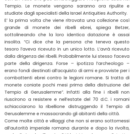
Tempio. Le monete vengono saranno ora ripulite e
studiate dagli specialisti della Israel Antiquities Authority.
E’ la prima volta che viene ritrovata una collezione così
grande di monete dei ribelli ebrei, spiega Betzer,
sottolineando che la loro identica datazione è assai
insolita. “Ci dice che la persona che teneva questo
tesoro l’aveva ricevuto in un unico lotto. L’avrà ricevuto
dalla dirigenza dei ribelli. Probabilmente lui stesso faceva
parte della dirigenza. Forse – ipotizza l’archeologo –
erano fondi destinati all’acquisto di armi e provviste per i
combattenti ebrei contro le legioni romane. Si tratta di
monete coniate pochi mesi prima della distruzione del
Tempio di Gerusalemme”. Infatti alla fine i ribelli non
riuscirono a resistere e nell’estate del 70 d.C. i romani
schiacciarono la ribellione distruggendo il Tempio di
Gerusalemme e massacrando gli abitanti della città.
Come molte città e villaggi che non si erano sottomessi
all’autorità imperiale romana durante e dopo la rivolta,