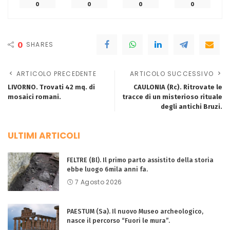
0
0
0
0
0
SHARES
ARTICOLO PRECEDENTE
ARTICOLO SUCCESSIVO
LIVORNO. Trovati 42 mq. di
CAULONIA (Rc). Ritrovate le
mosaici romani.
tracce di un misterioso rituale
degli antichi Bruzi.
ULTIMI ARTICOLI
FELTRE (Bl). Il primo parto assistito della storia
ebbe luogo 6mila anni fa.
7 Agosto 2026
PAESTUM (Sa). Il nuovo Museo archeologico,
nasce il percorso “Fuori le mura”.