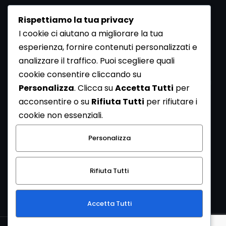
Rispettiamo la tua privacy
I cookie ci aiutano a migliorare la tua
esperienza, fornire contenuti personalizzati e
analizzare il traffico. Puoi scegliere quali
Newsletter
cookie consentire cliccando su
Se vuoi ricevere la Rivista gratuita di archeologia realizzata
Personalizza
. Clicca su
Accetta Tutti
per
dalla Redazione di ArcheoMedia iscriviti alla nostra
acconsentire o su
Rifiuta Tutti
per rifiutare i
Newsletter [
Clicca Qui
]
cookie non essenziali.
Con l'invio del messaggio l'utente dichiara di aver letto
Personalizza
l’informativa sulla privacy e di acconsentire al trattamento
dei propri dati personali.
Rifiuta Tutti
[
Informativa Privacy
]
Accetta Tutti