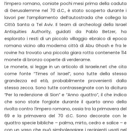
l’impero romano, coniate pochi mesi prima della caduta
di Gerusalemme nel 70 d.C., è stato scoperto durante i
lavori per l’ampliamento dell’autostrada che collega la
Città Santa a Tel Aviv. Il team di archeologi della Israel
Antiquities Authority, guidati da Pablo Betzer, ha
esplorato i resti di un piccolo villaggio ebraico di epoca
romana vicino alla moderna città di Abu Ghosh e fra le
rovine ha trovato una piccola giara rotta contenente 114
monete di bronzo coperte di verderame.
Le monete, si legge in un articolo di Israele.net che cita
come fonte “Times of Israel”, sono tutte della stessa
grandezza ed età, probabilmente provenienti dalla
stessa zecca. Sono tutte contrassegnate con la dicitura
“Per la redenzione di Sion” e “Anno quattro”, il che indica
che sono state forgiate durante il quarto anno della
rivolta contro l’impero romano, ossia tra la primavera del
69 e la primavera del 70 d.C. Sono decorate con le
quattro specie bibliche – palma, mirto, cedro e salice – e
con un vaso che può simboleggiare i recipienti usati nel