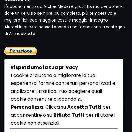
L'abbonamento ad ArcheoMedia è gratuito, ma per potervi
dare un servizio sempre più completo, più tempestivo e
migliore richiede maggiori costi e maggior impegno.
Aiutaci in questo senso facendo una "donazione a sostegno
di ArcheoMedia "
Rispettiamo la tua privacy
I cookie ci aiutano a migliorare la tua
esperienza, fornire contenuti personalizzati e
analizzare il traffico. Puoi scegliere quali
Newsletter
cookie consentire cliccando su
Se vuoi ricevere la Rivista gratuita di archeologia realizzata
Personalizza
. Clicca su
Accetta Tutti
per
dalla Redazione di ArcheoMedia iscriviti alla nostra
acconsentire o su
Rifiuta Tutti
per rifiutare i
Newsletter [
Clicca Qui
]
cookie non essenziali.
Con l'invio del messaggio l'utente dichiara di aver letto