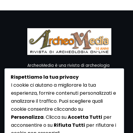
ArcheoMedia è una rivista di archeologia
ideata da Mediares S.c.
Rispettiamo la tua privacy
Per contattare la Redazione potete utilizzare i
I cookie ci aiutano a migliorare la tua
seguenti recapiti:
esperienza, fornire contenuti personalizzati e
Redazione ArcheoMedia c/o Mediares S.c.
Via Gioberti 80/D - 10128 Torino
analizzare il traffico. Puoi scegliere quali
Tel 011.5806363 - Fax 011.5808561
cookie consentire cliccando su
e-mail: redazione@archeomedia.net
Personalizza
. Clicca su
Accetta Tutti
per
http://www.mediares.to.it
acconsentire o su
Rifiuta Tutti
per rifiutare i
http://www.didatticatorino.it