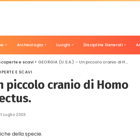
ne
Archeologia
Luoghi
Discipline Generali
A
Scoperte e scavi
>
GEORGIA (U.S.A.) – Un piccolo cranio di Homo erectus.
PERTE E SCAVI
n piccolo cranio di Homo
ectus.
31 Luglio 2003
tiche della specie.