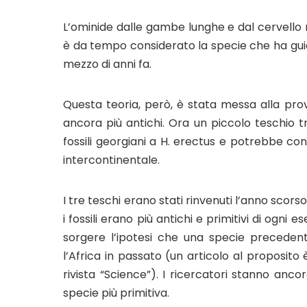
L’ominide dalle gambe lunghe e dal cervel
è da tempo considerato la specie che ha guidat
mezzo di anni fa.
Questa teoria, però, è stata messa alla prov
ancora più antichi. Ora un piccolo teschio 
fossili georgiani a H. erectus e potrebbe cont
intercontinentale.
I tre teschi erano stati rinvenuti l’anno scorso 
i fossili erano più antichi e primitivi di ogni
sorgere l’ipotesi che una specie precedent
l’Africa in passato (un articolo al proposito
rivista “Science”). I ricercatori stanno anco
specie più primitiva.