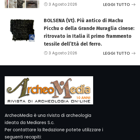
LEGGI TUTTO
3 Agosto 2026
BOLSENA (Vt). Più antico di Machu
Picchu o della Grande Muraglia cinese:
ritrovato in Italia il primo frammento
tessile dell’Età del ferro.
LEGGI TUTTO
3 Agosto 2026
ArcheoMedia è una rivista di archeologia
ideata da Mediares S.c.
Per contattare la Redazione potete utilizzare i
seguenti recapiti: