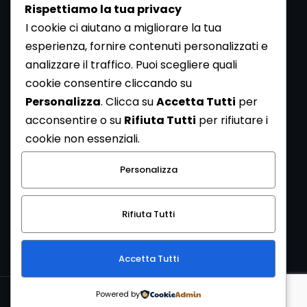
Rispettiamo la tua privacy
I cookie ci aiutano a migliorare la tua
esperienza, fornire contenuti personalizzati e
analizzare il traffico. Puoi scegliere quali
Newsletter
cookie consentire cliccando su
Se vuoi ricevere la Rivista gratuita di archeologia realizzata
Personalizza
. Clicca su
Accetta Tutti
per
dalla Redazione di ArcheoMedia iscriviti alla nostra
acconsentire o su
Rifiuta Tutti
per rifiutare i
Newsletter [
Clicca Qui
]
cookie non essenziali.
Con l'invio del messaggio l'utente dichiara di aver letto
Personalizza
l’informativa sulla privacy e di acconsentire al trattamento
dei propri dati personali.
Rifiuta Tutti
[
Informativa Privacy
]
Accetta Tutti
Copyright © 1999-2026
Mediares S.c.
PI 07341730013 - [
PRIVACY
Powered by