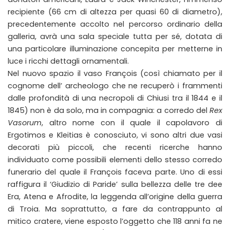
recipiente (66 cm di altezza per quasi 60 di diametro),
precedentemente accolto nel percorso ordinario della
galleria, avrà una sala speciale tutta per sé, dotata di
una particolare illuminazione concepita per metterne in
luce i ricchi dettagli ornamentali.
Nel nuovo spazio il vaso François (così chiamato per il
cognome dell’ archeologo che ne recuperò i frammenti
dalle profondità di una necropoli di Chiusi tra il 1844 e il
1845) non è da solo, ma in compagnia: a corredo del
Rex
Vasorum
, altro nome con il quale il capolavoro di
Ergotimos e Kleitias è conosciuto, vi sono altri due vasi
decorati più piccoli, che recenti ricerche hanno
individuato come possibili elementi dello stesso corredo
funerario del quale il François faceva parte. Uno di essi
raffigura il ‘Giudizio di Paride’ sulla bellezza delle tre dee
Era, Atena e Afrodite, la leggenda all’origine della guerra
di Troia. Ma soprattutto, a fare da contrappunto al
mitico cratere, viene esposto l’oggetto che 118 anni fa ne