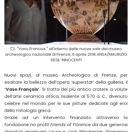
"Vaso Francois " all'interno delle nuove sale del museo
archeologico nazionale di Firenze, 6 aprile 2018 ANSA/MAURIZIO
DEGL' INNOCENTI
Nuovi spazi, al museo Archeologico di Firenze, per
esaltare la bellezza dell’opera ‘superstar’ della galleria, il
‘Vaso François’
. Si tratta del più antico cratere a volute
dell’arte ceramica attica, risalente al 570 a. C., divenuto
celebre nel mondo per le sue pitture dedicate agli eroi
della mitologia greca.
Grazie ad un intervento finanziato attraverso la
fondazione no profit
Friends of Florence
da due generosi
donatori americani, Laura e Jack Winchester, l’immenso