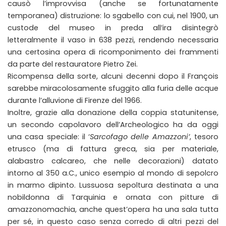
causò l’improvvisa (anche se fortunatamente
temporanea) distruzione: lo sgabello con cui, nel 1900, un
custode del museo in preda all’ira disintegrò
letteralmente il vaso in 638 pezzi, rendendo necessaria
una certosina opera di ricomponimento dei frammenti
da parte del restauratore Pietro Zei.
Ricompensa della sorte, alcuni decenni dopo il François
sarebbe miracolosamente sfuggito alla furia delle acque
durante l’alluvione di Firenze del 1966.
Inoltre, grazie alla donazione della coppia statunitense,
un secondo capolavoro dell’Archeologico ha da oggi
una casa speciale: il ‘
Sarcofago delle Amazzoni’
, tesoro
etrusco (ma di fattura greca, sia per materiale,
alabastro calcareo, che nelle decorazioni) datato
intorno al 350 a.C., unico esempio al mondo di sepolcro
in marmo dipinto. Lussuosa sepoltura destinata a una
nobildonna di Tarquinia e ornata con pitture di
amazzonomachia, anche quest’opera ha una sala tutta
per sé, in questo caso senza corredo di altri pezzi del