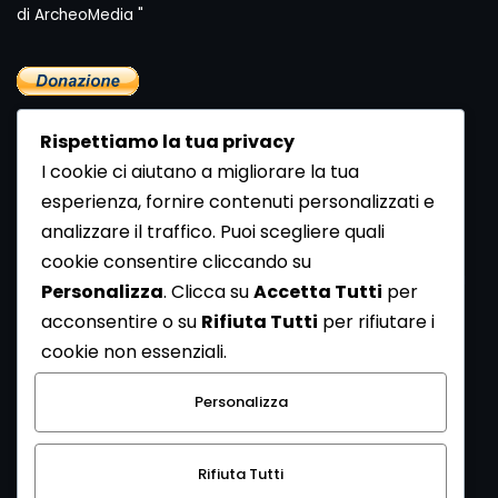
di ArcheoMedia "
Rispettiamo la tua privacy
I cookie ci aiutano a migliorare la tua
esperienza, fornire contenuti personalizzati e
analizzare il traffico. Puoi scegliere quali
Newsletter
cookie consentire cliccando su
Se vuoi ricevere la Rivista gratuita di archeologia realizzata
Personalizza
. Clicca su
Accetta Tutti
per
dalla Redazione di ArcheoMedia iscriviti alla nostra
acconsentire o su
Rifiuta Tutti
per rifiutare i
Newsletter [
Clicca Qui
]
cookie non essenziali.
Con l'invio del messaggio l'utente dichiara di aver letto
Personalizza
l’informativa sulla privacy e di acconsentire al trattamento
dei propri dati personali.
Rifiuta Tutti
[
Informativa Privacy
]