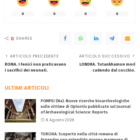
0
0
0
0
0
SHARES
ARTICOLO PRECEDENTE
ARTICOLO SUCCESSIVO
ROMA. I Fenici non praticavano
LONDRA. Tutankhamon morì
i sacrifici dei neonati.
cadendo dal cocchio.
ULTIMI ARTICOLI
POMPEI (Na). Nuove ricerche bioarcheologiche
sulle vittime di Oplontis pubblicate sul Journal
of Archaeological Science: Reports.
8 Agosto 2026
TURCHIA. Scoperto nella città romana di
Aspendos uno splendido gruppo marmoreo di