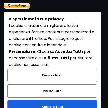
Rispettiamo la tua privacy
I cookie ci aiutano a migliorare la tua
esperienza, fornire contenuti personalizzati e
analizzare il traffico. Puoi scegliere quali
Newsletter
cookie consentire cliccando su
Se vuoi ricevere la Rivista gratuita di archeologia realizzata
Personalizza
. Clicca su
Accetta Tutti
per
dalla Redazione di ArcheoMedia iscriviti alla nostra
acconsentire o su
Rifiuta Tutti
per rifiutare i
Newsletter [
Clicca Qui
]
cookie non essenziali.
Con l'invio del messaggio l'utente dichiara di aver letto
Personalizza
l’informativa sulla privacy e di acconsentire al trattamento
dei propri dati personali.
Rifiuta Tutti
[
Informativa Privacy
]
Accetta Tutti