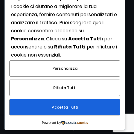
I cookie ci aiutano a migliorare la tua
esperienza, fornire contenuti personalizzati e
analizzare il traffico. Puoi scegliere quali
Newsletter
cookie consentire cliccando su
Se vuoi ricevere la Rivista gratuita di archeologia realizzata
Personalizza
. Clicca su
Accetta Tutti
per
dalla Redazione di ArcheoMedia iscriviti alla nostra
acconsentire o su
Rifiuta Tutti
per rifiutare i
Newsletter [
Clicca Qui
]
cookie non essenziali.
Con l'invio del messaggio l'utente dichiara di aver letto
Personalizza
l’informativa sulla privacy e di acconsentire al trattamento
dei propri dati personali.
Rifiuta Tutti
[
Informativa Privacy
]
Accetta Tutti
Copyright © 1999-2026
Mediares S.c.
PI 07341730013 - [
PRIVACY
Powered by
POLICY
]