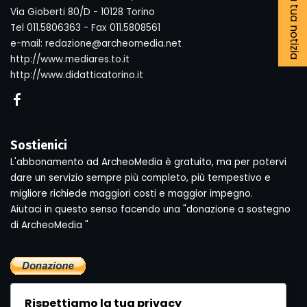
Segnala la tua notizia
Via Gioberti 80/D - 10128 Torino
Tel 011.5806363 - Fax 011.5808561
e-mail: redazione@archeomedia.net
http://www.mediares.to.it
http://www.didatticatorino.it
Sostienici
L'abbonamento ad ArcheoMedia è gratuito, ma per potervi
dare un servizio sempre più completo, più tempestivo e
migliore richiede maggiori costi e maggior impegno.
Aiutaci in questo senso facendo una "donazione a sostegno
di ArcheoMedia "
Rispettiamo la tua privacy