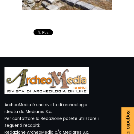
ArcheoMedia è una rivista di archeologia
ideata da Mediares S.c.
Per contattare la Redazione potete utilizzare i
seguenti recapiti:
Redazione ArcheoMedia c/o Mediares S.c.