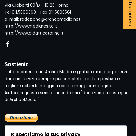
Segnala la tua notizia
Via Gioberti 80/D - 10128 Torino
Tel 011.5806363 - Fax 011.5808561
e-mail: redazione@archeomedia.net
http://www.mediares.to.it
http://www.didatticatorino.it
Sostienici
L'abbonamento ad ArcheoMedia è gratuito, ma per potervi
dare un servizio sempre più completo, più tempestivo e
migliore richiede maggiori costi e maggior impegno.
Aiutaci in questo senso facendo una "donazione a sostegno
di ArcheoMedia "
Rispettiamo la tua privacy