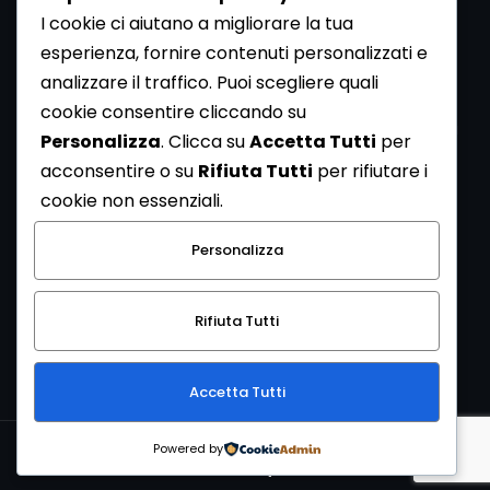
I cookie ci aiutano a migliorare la tua
esperienza, fornire contenuti personalizzati e
analizzare il traffico. Puoi scegliere quali
Newsletter
cookie consentire cliccando su
Se vuoi ricevere la Rivista gratuita di archeologia realizzata
Personalizza
. Clicca su
Accetta Tutti
per
dalla Redazione di ArcheoMedia iscriviti alla nostra
acconsentire o su
Rifiuta Tutti
per rifiutare i
Newsletter [
Clicca Qui
]
cookie non essenziali.
Con l'invio del messaggio l'utente dichiara di aver letto
Personalizza
l’informativa sulla privacy e di acconsentire al trattamento
dei propri dati personali.
Rifiuta Tutti
[
Informativa Privacy
]
Accetta Tutti
Copyright © 1999-2026
Mediares S.c.
PI 07341730013 - [
PRIVACY
Powered by
POLICY
]