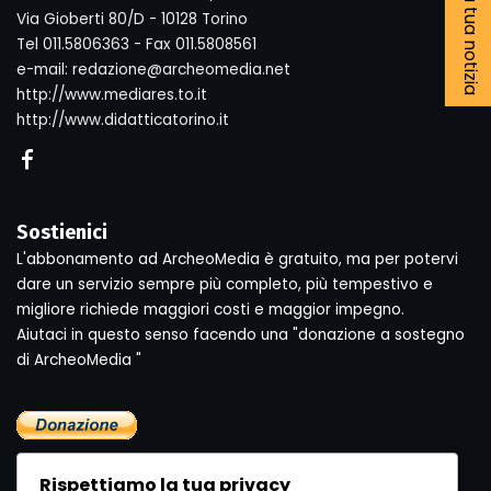
Segnala la tua notizia
Via Gioberti 80/D - 10128 Torino
Tel 011.5806363 - Fax 011.5808561
e-mail: redazione@archeomedia.net
http://www.mediares.to.it
http://www.didatticatorino.it
Sostienici
L'abbonamento ad ArcheoMedia è gratuito, ma per potervi
dare un servizio sempre più completo, più tempestivo e
migliore richiede maggiori costi e maggior impegno.
Aiutaci in questo senso facendo una "donazione a sostegno
di ArcheoMedia "
Rispettiamo la tua privacy