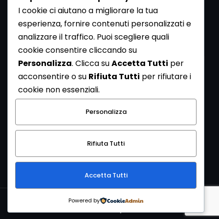
I cookie ci aiutano a migliorare la tua
esperienza, fornire contenuti personalizzati e
analizzare il traffico. Puoi scegliere quali
Newsletter
cookie consentire cliccando su
Se vuoi ricevere la Rivista gratuita di archeologia realizzata
Personalizza
. Clicca su
Accetta Tutti
per
dalla Redazione di ArcheoMedia iscriviti alla nostra
acconsentire o su
Rifiuta Tutti
per rifiutare i
Newsletter [
Clicca Qui
]
cookie non essenziali.
Con l'invio del messaggio l'utente dichiara di aver letto
Personalizza
l’informativa sulla privacy e di acconsentire al trattamento
dei propri dati personali.
Rifiuta Tutti
[
Informativa Privacy
]
Accetta Tutti
Copyright © 1999-2026
Mediares S.c.
PI 07341730013 - [
PRIVACY
Powered by
POLICY
]