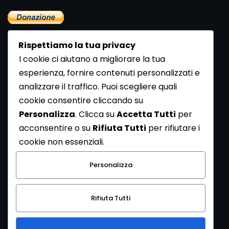
Rispettiamo la tua privacy
I cookie ci aiutano a migliorare la tua
esperienza, fornire contenuti personalizzati e
analizzare il traffico. Puoi scegliere quali
Newsletter
cookie consentire cliccando su
Se vuoi ricevere la Rivista gratuita di archeologia realizzata
Personalizza
. Clicca su
Accetta Tutti
per
dalla Redazione di ArcheoMedia iscriviti alla nostra
acconsentire o su
Rifiuta Tutti
per rifiutare i
Newsletter [
Clicca Qui
]
cookie non essenziali.
Con l'invio del messaggio l'utente dichiara di aver letto
Personalizza
l’informativa sulla privacy e di acconsentire al trattamento
dei propri dati personali.
Rifiuta Tutti
[
Informativa Privacy
]