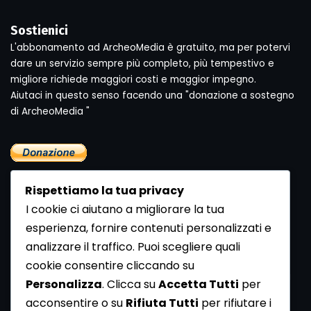
Sostienici
L'abbonamento ad ArcheoMedia è gratuito, ma per potervi
dare un servizio sempre più completo, più tempestivo e
migliore richiede maggiori costi e maggior impegno.
Aiutaci in questo senso facendo una "donazione a sostegno
di ArcheoMedia "
Rispettiamo la tua privacy
I cookie ci aiutano a migliorare la tua
esperienza, fornire contenuti personalizzati e
analizzare il traffico. Puoi scegliere quali
Newsletter
cookie consentire cliccando su
Se vuoi ricevere la Rivista gratuita di archeologia realizzata
Personalizza
. Clicca su
Accetta Tutti
per
dalla Redazione di ArcheoMedia iscriviti alla nostra
acconsentire o su
Rifiuta Tutti
per rifiutare i
Newsletter [
Clicca Qui
]