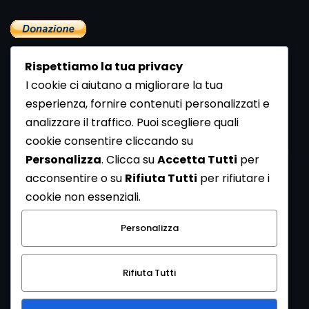
Rispettiamo la tua privacy
I cookie ci aiutano a migliorare la tua
esperienza, fornire contenuti personalizzati e
analizzare il traffico. Puoi scegliere quali
Newsletter
cookie consentire cliccando su
Se vuoi ricevere la Rivista gratuita di archeologia realizzata
Personalizza
. Clicca su
Accetta Tutti
per
dalla Redazione di ArcheoMedia iscriviti alla nostra
acconsentire o su
Rifiuta Tutti
per rifiutare i
Newsletter [
Clicca Qui
]
cookie non essenziali.
Con l'invio del messaggio l'utente dichiara di aver letto
Personalizza
l’informativa sulla privacy e di acconsentire al trattamento
dei propri dati personali.
Rifiuta Tutti
[
Informativa Privacy
]