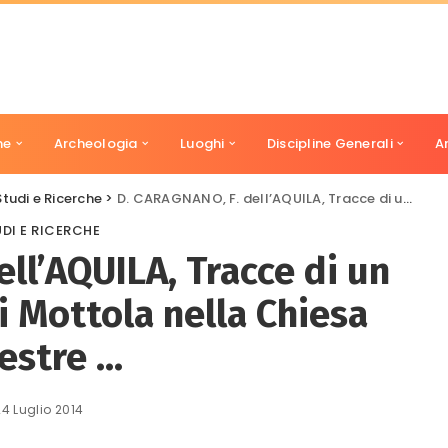
ne
Archeologia
Luoghi
Discipline Generali
A
Studi e Ricerche
>
D. CARAGNANO, F. dell’AQUILA, Tracce di un templon in agro di Mottola nella Chiesa rupestre …
DI E RICERCHE
ll’AQUILA, Tracce di un
i Mottola nella Chiesa
estre …
24 Luglio 2014