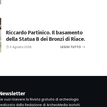
Riccardo Partinico. Il basamento
della Statua B dei Bronzi di Riace.
LEGGI TUTTO
3 Agosto 2026
Newsletter
Se vuoi ricevere la Rivista gratuita di archeologia
realizzata dalla Redazione di ArcheoMedia iscriviti