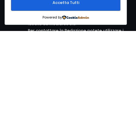
Accetta Tutti
ArcheoMedia è una rivista di archeologia
Powered by
ideata da Mediares S.c.
Per contattare la Redazione potete utilizzare i
seguenti recapiti:
Redazione ArcheoMedia c/o Mediares S.c.
Via Gioberti 80/D - 10128 Torino
Tel 011.5806363 - Fax 011.5808561
e-mail: redazione@archeomedia.net
http://www.mediares.to.it
http://www.didatticatorino.it