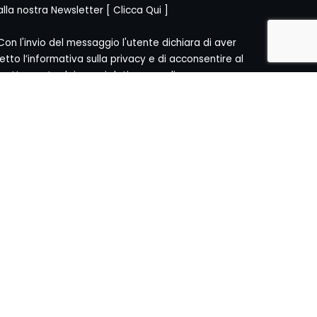
alla nostra Newsletter [
Clicca Qui
]
Con l'invio del messaggio l'utente dichiara di aver
letto l’informativa sulla privacy e di acconsentire al
trattamento dei propri dati personali.
[
Informativa Privacy
]