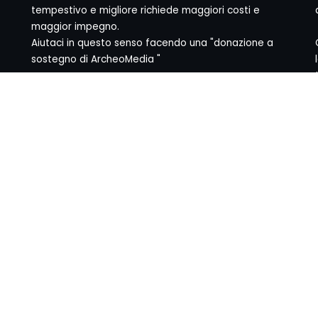
tempestivo e migliore richiede maggiori costi e
maggior impegno.
Aiutaci in questo senso facendo una "donazione a
sostegno di ArcheoMedia "