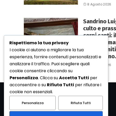
8 Agosto 2026
Sandrino Luig
culto e pras
corpi santi: 
medico e mart
Rispettiamo la tua privacy
Gioia Sanniti
I cookie ci aiutano a migliorare la tua
del Volturno.
esperienza, fornire contenuti personalizzati e
analizzare il traffico. Puoi scegliere quali
6 Agosto 2026
cookie consentire cliccando su
Personalizza
. Clicca su
Accetta Tutti
per
acconsentire o su
Rifiuta Tutti
per rifiutare i
cookie non essenziali.
Personalizza
Rifiuta Tutti