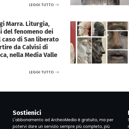
LEGGI TUTTO
i Marra. Liturgia,
si del fenomeno dei
il caso di San liberato
ire da Calvisi di
ca, nella Media Valle
LEGGI TUTTO
Sostienici
L'abbonamento ad ArcheoMedia è gratuito, ma per
potervi dare un servizio sempre più completo, più