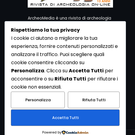
ArcheoMedia è una rivista di archeologia
ideata da Mediares S.c.
Rispettiamo la tua privacy
Per contattare la Redazione potete utilizzare i
I cookie ci aiutano a migliorare la tua
seguenti recapiti:
esperienza, fornire contenuti personalizzati e
Redazione ArcheoMedia c/o Mediares S.c.
Via Gioberti 80/D - 10128 Torino
analizzare il traffico. Puoi scegliere quali
Tel 011.5806363 - Fax 011.5808561
cookie consentire cliccando su
e-mail: redazione@archeomedia.net
Personalizza
. Clicca su
Accetta Tutti
per
http://www.mediares.to.it
acconsentire o su
Rifiuta Tutti
per rifiutare i
http://www.didatticatorino.it
cookie non essenziali.
Personalizza
Rifiuta Tutti
Accetta Tutti
Powered by