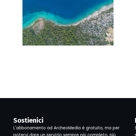
Sostienici
L'abbonamento ad ArcheoMedia è gratuito, ma per
potervi dare un servizio sempre più completo, più