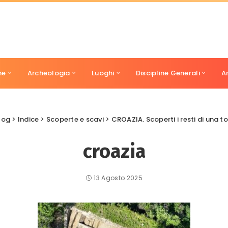
ne
Archeologia
Luoghi
Discipline Generali
A
log
>
Indice
>
Scoperte e scavi
>
CROAZIA. Scoperti i resti di una t
croazia
13 Agosto 2025