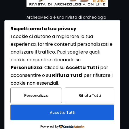
ArcheoMedia è una rivista di archeologia
ideata da Mediares S.c.
Rispettiamo la tua privacy
Per contattare la Redazione potete utilizzare i
I cookie ci aiutano a migliorare la tua
seguenti recapiti:
esperienza, fornire contenuti personalizzati e
Redazione ArcheoMedia c/o Mediares S.c.
Via Gioberti 80/D - 10128 Torino
analizzare il traffico. Puoi scegliere quali
Tel 011.5806363 - Fax 011.5808561
cookie consentire cliccando su
e-mail: redazione@archeomedia.net
Personalizza
. Clicca su
Accetta Tutti
per
http://www.mediares.to.it
acconsentire o su
Rifiuta Tutti
per rifiutare i
http://www.didatticatorino.it
cookie non essenziali.
Personalizza
Rifiuta Tutti
Accetta Tutti
Powered by