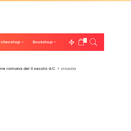
0
rcheoshop
Bookshop
orre romana del II secolo d.C.
>
croazia