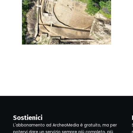
Sostienici
L'abbonamento ad ArcheoMedia è gratuito, ma per
potervi dare un servizio sempre più completo, più