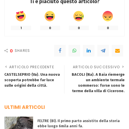
Ti è piaciuto questo articolo?
1
0
0
0
0
SHARES
ARTICOLO PRECEDENTE
ARTICOLO SUCCESSIVO
CASTELSEPRIO (Va). Una nuova
BACOLI (Na). A Baia riemerge
scoperta potrebbe far luce
un ambiente termale
sulle origini della città.
sommerso: forse sono le
terme della villa di Cicerone.
ULTIMI ARTICOLI
FELTRE (Bl). Il primo parto assistito della storia
ebbe luogo 6mila anni fa.