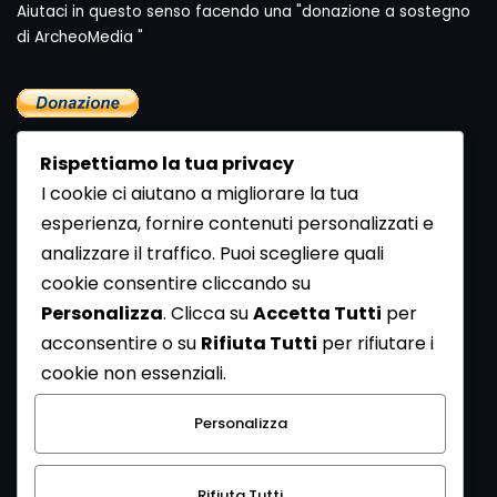
Aiutaci in questo senso facendo una "donazione a sostegno
di ArcheoMedia "
Rispettiamo la tua privacy
I cookie ci aiutano a migliorare la tua
esperienza, fornire contenuti personalizzati e
analizzare il traffico. Puoi scegliere quali
Newsletter
cookie consentire cliccando su
Se vuoi ricevere la Rivista gratuita di archeologia realizzata
Personalizza
. Clicca su
Accetta Tutti
per
dalla Redazione di ArcheoMedia iscriviti alla nostra
acconsentire o su
Rifiuta Tutti
per rifiutare i
Newsletter [
Clicca Qui
]
cookie non essenziali.
Con l'invio del messaggio l'utente dichiara di aver letto
Personalizza
l’informativa sulla privacy e di acconsentire al trattamento
dei propri dati personali.
Rifiuta Tutti