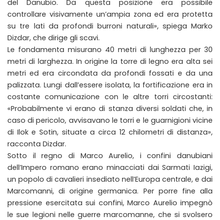
del Danubio. Da questa posizione era possibile
controllare visivamente un’ampia zona ed era protetta
su tre lati da profondi burroni naturali», spiega Marko
Dizdar, che dirige gli scavi.
Le fondamenta misurano 40 metri di lunghezza per 30
metri di larghezza. In origine la torre di legno era alta sei
metri ed era circondata da profondi fossati e da una
palizzata. Lungi dall’essere isolata, la fortificazione era in
costante comunicazione con le altre torri circostanti:
«Probabilmente vi erano di stanza diversi soldati che, in
caso di pericolo, avvisavano le torri e le guarnigioni vicine
di Ilok e Sotin, situate a circa 12 chilometri di distanza»,
racconta Dizdar.
Sotto il regno di Marco Aurelio, i confini danubiani
dell’Impero romano erano minacciati dai Sarmati Iazigi,
un popolo di cavalieri insediato nell’Europa centrale, e dai
Marcomanni, di origine germanica. Per porre fine alla
pressione esercitata sui confini, Marco Aurelio impegnò
le sue legioni nelle guerre marcomanne, che si svolsero