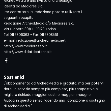
ArcheoMedia è una rivista di archeologia
ideata da Mediares S.c.
Per contattare la Redazione potete utilizzare i
seguenti recapiti:
Redazione ArcheoMedia c/o Mediares S.c.
Via Gioberti 80/D - 10128 Torino
Tel 011.5806363 - Fax 011.5808561
e-mail: redazione@archeomedia.net
http://www.mediares.to.it
http://www.didatticatorino.it
Sostienici
L'abbonamento ad ArcheoMedia è gratuito, ma per potervi
dare un servizio sempre più completo, più tempestivo e
migliore richiede maggiori costi e maggior impegno.
Aiutaci in questo senso facendo una "donazione a sostegno
di ArcheoMedia "