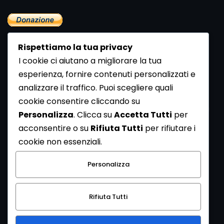
Rispettiamo la tua privacy
I cookie ci aiutano a migliorare la tua
esperienza, fornire contenuti personalizzati e
analizzare il traffico. Puoi scegliere quali
Newsletter
cookie consentire cliccando su
Se vuoi ricevere la Rivista gratuita di archeologia realizzata
Personalizza
. Clicca su
Accetta Tutti
per
dalla Redazione di ArcheoMedia iscriviti alla nostra
acconsentire o su
Rifiuta Tutti
per rifiutare i
Newsletter [
Clicca Qui
]
cookie non essenziali.
Con l'invio del messaggio l'utente dichiara di aver letto
Personalizza
l’informativa sulla privacy e di acconsentire al trattamento
dei propri dati personali.
Rifiuta Tutti
[
Informativa Privacy
]