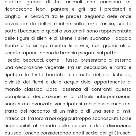
quattro gruppi di tre animali che cacciano (si
riconoscono leoni, pantere e grifi tra i predatori e
cinghiali e cerbiatti tra le prede). Seguono delle onde
cavalcate da delfini e infine sulla terza fascia, subito
sotto i beccucci e quasi a sostenerli, sono rappresentate
delle figure di sileni e di sirene; i sileni suonano il doppio
flauto o la siringa mentre le sirene, con grandi ali di
uccello rapace, hanno le braccia piegate sul petto.
I sedici beccucci, come il fusto, presentano all’esterno
una decorazione vegetale; tra un beccuccio e l’altro è
ripetuta la testa barbata e cornuta del dio Acheloo,
divinità dei fiumi e delle acque dolci appartenente al
mondo classico. Data l’assenza di confronti, questa
complessa decorazione è di difficile interpretazione:
sono state avanzate varie ipotesi ma plausibilmente si
tratta del racconto di un mito o di una serie di miti
intrecciati fra loro a noi oggi purtroppo sconosciuti, forse
riconducibili al mondo delle acque e della divinazione
etrusca (anche considerando che il sedici per gli Etruschi