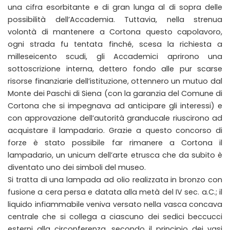
una cifra esorbitante e di gran lunga al di sopra delle
possibilità dell’Accademia. Tuttavia, nella strenua
volontà di mantenere a Cortona questo capolavoro,
ogni strada fu tentata finché, scesa la richiesta a
milleseicento scudi, gli Accademici aprirono una
sottoscrizione interna, dettero fondo alle pur scarse
risorse finanziarie dell’istituzione, ottennero un mutuo dal
Monte dei Paschi di Siena (con la garanzia del Comune di
Cortona che si impegnava ad anticipare gli interessi) e
con approvazione dell’autorità granducale riuscirono ad
acquistare il lampadario. Grazie a questo concorso di
forze è stato possibile far rimanere a Cortona il
lampadario, un unicum dell’arte etrusca che da subito è
diventato uno dei simboli del museo.
Si tratta di una lampada ad olio realizzata in bronzo con
fusione a cera persa e datata alla metà del IV sec. a.C.; il
liquido infiammabile veniva versato nella vasca concava
centrale che si collega a ciascuno dei sedici beccucci
esterni alla circonferenza, secondo il principio dei vasi