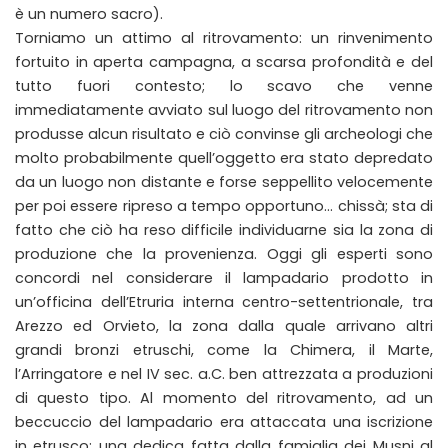
è un numero sacro).
Torniamo un attimo al ritrovamento: un rinvenimento
fortuito in aperta campagna, a scarsa profondità e del
tutto fuori contesto; lo scavo che venne
immediatamente avviato sul luogo del ritrovamento non
produsse alcun risultato e ciò convinse gli archeologi che
molto probabilmente quell’oggetto era stato depredato
da un luogo non distante e forse seppellito velocemente
per poi essere ripreso a tempo opportuno… chissà; sta di
fatto che ciò ha reso difficile individuarne sia la zona di
produzione che la provenienza. Oggi gli esperti sono
concordi nel considerare il lampadario prodotto in
un’officina dell’Etruria interna centro-settentrionale, tra
Arezzo ed Orvieto, la zona dalla quale arrivano altri
grandi bronzi etruschi, come la Chimera, il Marte,
l’Arringatore e nel IV sec. a.C. ben attrezzata a produzioni
di questo tipo. Al momento del ritrovamento, ad un
beccuccio del lampadario era attaccata una iscrizione
in etrusco: una dedica fatta dalla famiglia dei Musni al