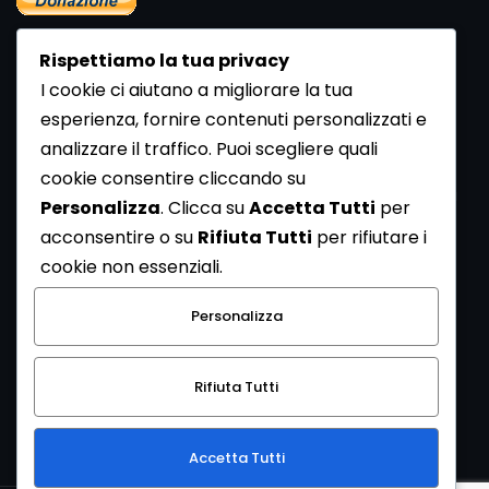
Rispettiamo la tua privacy
I cookie ci aiutano a migliorare la tua
esperienza, fornire contenuti personalizzati e
analizzare il traffico. Puoi scegliere quali
Newsletter
cookie consentire cliccando su
Se vuoi ricevere la Rivista gratuita di archeologia realizzata
Personalizza
. Clicca su
Accetta Tutti
per
dalla Redazione di ArcheoMedia iscriviti alla nostra
acconsentire o su
Rifiuta Tutti
per rifiutare i
Newsletter [
Clicca Qui
]
cookie non essenziali.
Con l'invio del messaggio l'utente dichiara di aver letto
Personalizza
l’informativa sulla privacy e di acconsentire al trattamento
dei propri dati personali.
Rifiuta Tutti
[
Informativa Privacy
]
Accetta Tutti