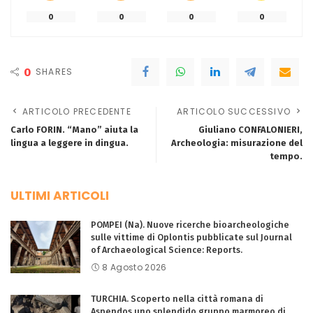
0
0
0
0
0
SHARES
ARTICOLO PRECEDENTE
ARTICOLO SUCCESSIVO
Carlo FORIN. “Mano” aiuta la
Giuliano CONFALONIERI,
lingua a leggere in dingua.
Archeologia: misurazione del
tempo.
ULTIMI ARTICOLI
POMPEI (Na). Nuove ricerche bioarcheologiche
sulle vittime di Oplontis pubblicate sul Journal
of Archaeological Science: Reports.
8 Agosto 2026
TURCHIA. Scoperto nella città romana di
Aspendos uno splendido gruppo marmoreo di