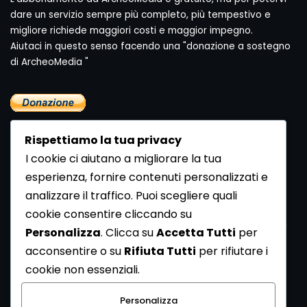
dare un servizio sempre più completo, più tempestivo e
migliore richiede maggiori costi e maggior impegno.
Aiutaci in questo senso facendo una "donazione a sostegno
di ArcheoMedia "
Rispettiamo la tua privacy
I cookie ci aiutano a migliorare la tua
esperienza, fornire contenuti personalizzati e
analizzare il traffico. Puoi scegliere quali
Newsletter
cookie consentire cliccando su
Se vuoi ricevere la Rivista gratuita di archeologia realizzata
Personalizza
. Clicca su
Accetta Tutti
per
dalla Redazione di ArcheoMedia iscriviti alla nostra
acconsentire o su
Rifiuta Tutti
per rifiutare i
Newsletter [
Clicca Qui
]
cookie non essenziali.
Con l'invio del messaggio l'utente dichiara di aver letto
Personalizza
l’informativa sulla privacy e di acconsentire al trattamento