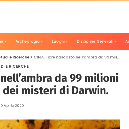
ne
Archeologia
Luoghi
Discipline Generali
A
Studi e Ricerche
>
CINA. Fiore nascosto nell’ambra da 99 milioni di anni risolve uno dei misteri di Darwin.
DI E RICERCHE
 nell’ambra da 99 milioni
 dei misteri di Darwin.
20 Aprile 2020