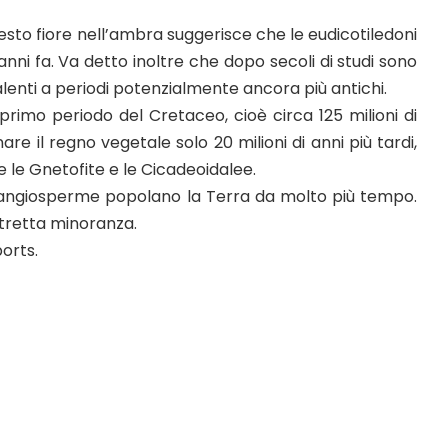
questo fiore nell’ambra suggerisce che le eudicotiledoni
 anni fa. Va detto inoltre che dopo secoli di studi sono
isalenti a periodi potenzialmente ancora più antichi.
primo periodo del Cretaceo, cioè circa 125 milioni di
are il regno vegetale solo 20 milioni di anni più tardi,
e le Gnetofite e le Cicadeoidalee.
 le angiosperme popolano la Terra da molto più tempo.
istretta minoranza.
ports.