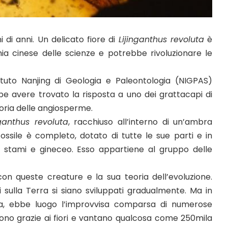
 di anni. Un delicato fiore di
Lijinganthus revoluta
è
ia cinese delle scienze e potrebbe rivoluzionare le
tituto Nanjing di Geologia e Paleontologia (NIGPAS)
e avere trovato la risposta a uno dei grattacapi di
toria delle angiosperme.
nganthus revoluta
, racchiuso all’interno di un’ambra
 fossile è completo, dotato di tutte le sue parti e in
a, stami e gineceo. Esso appartiene al gruppo delle
n queste creature e la sua teoria dell’evoluzione.
i sulla Terra si siano sviluppati gradualmente. Ma in
 fa, ebbe luogo l’improvvisa comparsa di numerose
cono grazie ai fiori e vantano qualcosa come 250mila