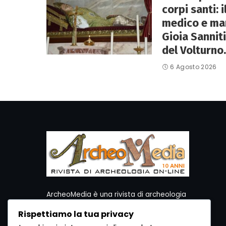
corpi santi: 
medico e mart
Gioia Sanniti
del Volturno.
6 Agosto 2026
ArcheoMedia è una rivista di archeologia
ideata da Mediares S.c.
Rispettiamo la tua privacy
Per contattare la Redazione potete utilizzare i