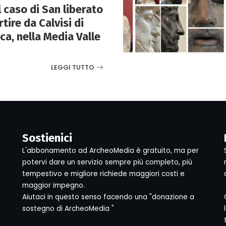
il caso di San liberato
ire da Calvisi di
ca, nella Media Valle
LEGGI TUTTO
Sostienici
L'abbonamento ad ArcheoMedia è gratuito, ma per
potervi dare un servizio sempre più completo, più
tempestivo e migliore richiede maggiori costi e
maggior impegno.
Aiutaci in questo senso facendo una "donazione a
sostegno di ArcheoMedia "