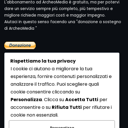
L'abbonamento ad ArcheoMedia è gratuito, ma per potervi
dare un servizio sempre più completo, più tempestivo e
migliore richiede maggiori costi e maggior impegno.
Aiutaci in questo senso facendo una "donazione a sostegno
di ArcheoMedia "
Rispettiamo la tua privacy
I cookie ci aiutano a migliorare la tua
esperienza, fornire contenuti personalizzati e
analizzare il traffico. Puoi scegliere quali
Newsletter
cookie consentire cliccando su
Se vuoi ricevere la Rivista gratuita di archeologia realizzata
Personalizza
. Clicca su
Accetta Tutti
per
dalla Redazione di ArcheoMedia iscriviti alla nostra
acconsentire o su
Rifiuta Tutti
per rifiutare i
Newsletter [
Clicca Qui
]
cookie non essenziali.
Con l'invio del messaggio l'utente dichiara di aver letto
Personalizza