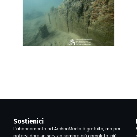
Sostienici
L'abbonamento ad ArcheoMedia è gratuito, ma per
potervi dare un servizio sempre più completo, più