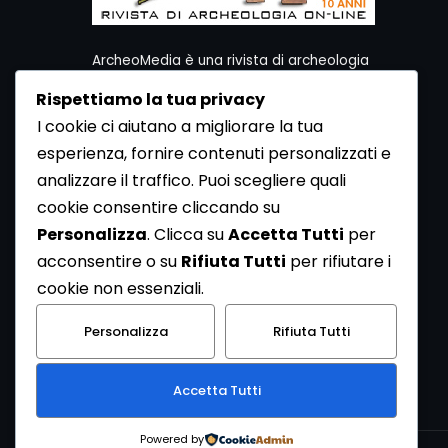
ArcheoMedia è una rivista di archeologia
ideata da Mediares S.c.
Rispettiamo la tua privacy
Per contattare la Redazione potete utilizzare i
I cookie ci aiutano a migliorare la tua
seguenti recapiti:
esperienza, fornire contenuti personalizzati e
Redazione ArcheoMedia c/o Mediares S.c.
Via Gioberti 80/D - 10128 Torino
analizzare il traffico. Puoi scegliere quali
Tel 011.5806363 - Fax 011.5808561
cookie consentire cliccando su
e-mail: redazione@archeomedia.net
Personalizza
. Clicca su
Accetta Tutti
per
http://www.mediares.to.it
acconsentire o su
Rifiuta Tutti
per rifiutare i
http://www.didatticatorino.it
cookie non essenziali.
Personalizza
Rifiuta Tutti
Accetta Tutti
Powered by