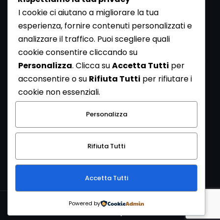
I cookie ci aiutano a migliorare la tua
esperienza, fornire contenuti personalizzati e
analizzare il traffico. Puoi scegliere quali
Newsletter
cookie consentire cliccando su
Se vuoi ricevere la Rivista gratuita di archeologia realizzata
Personalizza
. Clicca su
Accetta Tutti
per
dalla Redazione di ArcheoMedia iscriviti alla nostra
acconsentire o su
Rifiuta Tutti
per rifiutare i
Newsletter [
Clicca Qui
]
cookie non essenziali.
Con l'invio del messaggio l'utente dichiara di aver letto
Personalizza
l’informativa sulla privacy e di acconsentire al trattamento
dei propri dati personali.
Rifiuta Tutti
[
Informativa Privacy
]
Accetta Tutti
Copyright © 1999-2026
Mediares S.c.
PI 07341730013 - [
PRIVACY
Powered by
POLICY
]