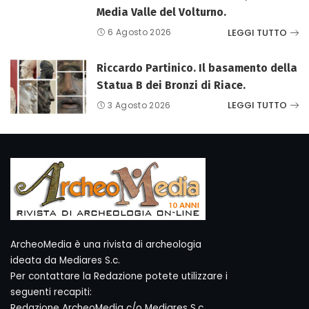
Media Valle del Volturno.
LEGGI TUTTO
6 Agosto 2026
Riccardo Partinico. Il basamento della
Statua B dei Bronzi di Riace.
LEGGI TUTTO
3 Agosto 2026
ArcheoMedia è una rivista di archeologia
ideata da Mediares S.c.
Per contattare la Redazione potete utilizzare i
seguenti recapiti:
Redazione ArcheoMedia c/o Mediares S.c.