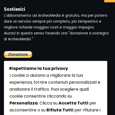
Sostienici
L'abbonamento ad ArcheoMedia è gratuito, ma per potervi
dare un servizio sempre più completo, più tempestivo e
migliore richiede maggiori costi e maggior impegno.
Aiutaci in questo senso facendo una "donazione a sostegno
di ArcheoMedia "
Rispettiamo la tua privacy
I cookie ci aiutano a migliorare la tua
esperienza, fornire contenuti personalizzati e
analizzare il traffico. Puoi scegliere quali
Newsletter
cookie consentire cliccando su
Se vuoi ricevere la Rivista gratuita di archeologia realizzata
Personalizza
. Clicca su
Accetta Tutti
per
dalla Redazione di ArcheoMedia iscriviti alla nostra
acconsentire o su
Rifiuta Tutti
per rifiutare i
Newsletter [
Clicca Qui
]