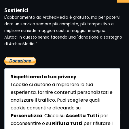
Sostienici
L'abbonamento ad ArcheoMedia è gratuito, ma per potervi
dare un servizio sempre più completo, più tempestivo e
migliore richiede maggiori costi e maggior impegno.
Aiutaci in questo senso facendo una "donazione a sostegno
di ArcheoMedia "
Rispettiamo la tua privacy
I cookie ci aiutano a migliorare la tua
esperienza, fornire contenuti personalizzati e
analizzare il traffico. Puoi scegliere quali
Newsletter
cookie consentire cliccando su
Se vuoi ricevere la Rivista gratuita di archeologia realizzata
Personalizza
. Clicca su
Accetta Tutti
per
dalla Redazione di ArcheoMedia iscriviti alla nostra
acconsentire o su
Rifiuta Tutti
per rifiutare i
Newsletter [
Clicca Qui
]